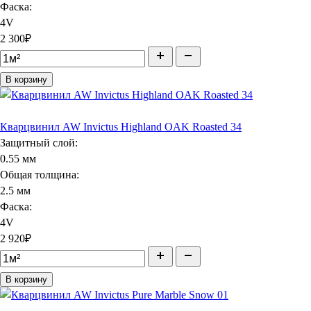
Фаска:
4V
2 300
₽
В корзину
Кварцвинил AW Invictus Highland OAK Roasted 34
Защитный слой:
0.55 мм
Общая толщина:
2.5 мм
Фаска:
4V
2 920
₽
В корзину