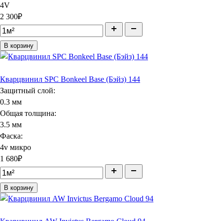
4V
2 300
₽
В корзину
Кварцвинил SPC Bonkeel Base (Бэйз) 144
Защитный слой:
0.3 мм
Общая толщина:
3.5 мм
Фаска:
4v микро
1 680
₽
В корзину