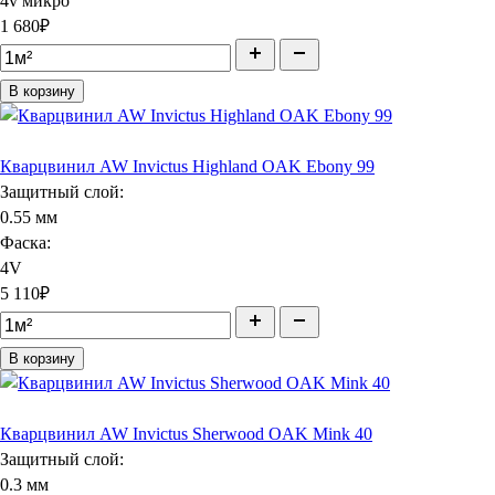
4v микро
1 680
₽
В корзину
Кварцвинил AW Invictus Highland OAK Ebony 99
Защитный слой:
0.55 мм
Фаска:
4V
5 110
₽
В корзину
Кварцвинил AW Invictus Sherwood OAK Mink 40
Защитный слой:
0.3 мм