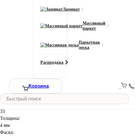
Фильтры
Ламинат
Массивный
паркет
Кварцвинил SPC Bonkeel Pine (Пине) 103
Паркетная
Фаска:
доска
4-х сторон
2 460
₽
Распродажа
В корзину
Корзина
Кварцвинил Offwood ClassicOFF Ордос
Класс износостойкости:
33
Толщина:
4 мм
Фаска: