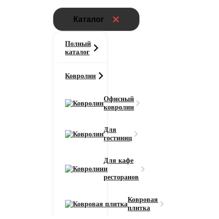
Каталог
Полный
каталог
Ковролин
Офисный
ковролин
Для
гостиниц
Для кафе
и
ресторанов
Ковровая
плитка