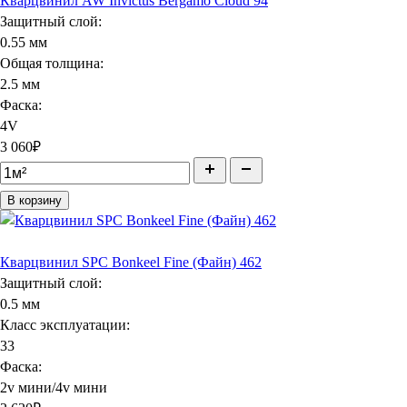
Кварцвинил AW Invictus Bergamo Cloud 94
Защитный слой:
0.55 мм
Общая толщина:
2.5 мм
Фаска:
4V
3 060
₽
В корзину
Кварцвинил SPC Bonkeel Fine (Файн) 462
Защитный слой:
0.5 мм
Класс эксплуатации:
33
Фаска:
2v мини/4v мини