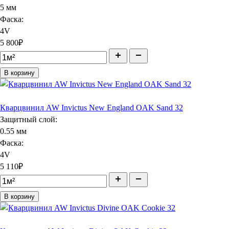
5 мм
Фаска:
4V
5 800
₽
В корзину
Кварцвинил AW Invictus New England OAK Sand 32
Защитный слой:
0.55 мм
Фаска:
4V
5 110
₽
В корзину