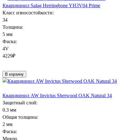
Кварцвинил Salag Herringbone YH3V04 Prime
Класс износостойкости:
34
Толщина:
5 мм
Фаска:
4V
4229
₽
В корзину
Кварцвинил AW Invictus Sherwood OAK Natural 34
Защитный слой:
0.3 мм
Общая толщина:
2 мм
Фаска:
Микро