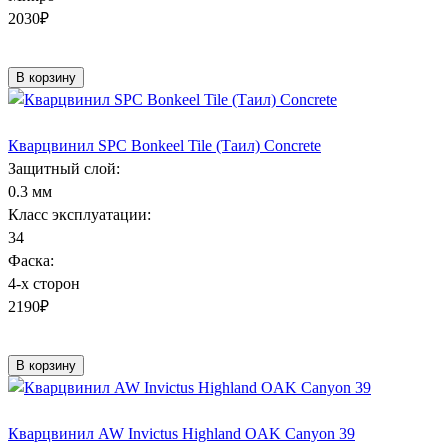
2030
₽
В корзину
Кварцвинил SPC Bonkeel Tile (Таил) Concrete
Защитный слой:
0.3 мм
Класс эксплуатации:
34
Фаска:
4-х сторон
2190
₽
В корзину
Кварцвинил AW Invictus Highland OAK Canyon 39