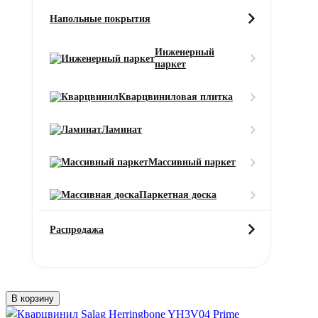
Кварцвинил SPC Bonkeel Pine (Пине) 102
Напольные покрытия
Фаска:
4-х сторон
2460
₽
Инженерный
паркет
В корзину
Кварцвиниловая плитка
Ламинат
Кварцвинил SPC Bonkeel Fine (Файн) 461
Защитный слой:
Массивный паркет
0.5 мм
Класс эксплуатации:
Паркетная доска
33
Фаска:
Распродажа
2v мини/4v мини
2620
₽
В корзину