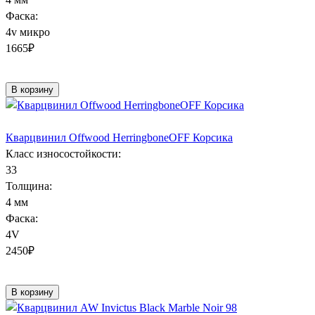
Фаска:
4v микро
1665
₽
В корзину
Кварцвинил Offwood HerringboneOFF Корсика
Класс износостойкости:
33
Толщина:
4 мм
Фаска:
4V
2450
₽
В корзину