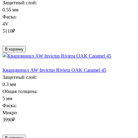
Защитный слой:
0.55 мм
Фаска:
4V
5110
₽
В корзину
Кварцвинил AW Invictus Riviera OAK Caramel 45
Защитный слой:
0.3 мм
Общая толщина:
5 мм
Фаска:
Микро
3990
₽
В корзину