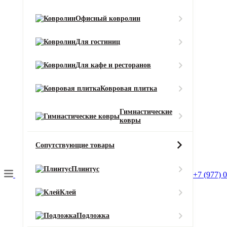
Свернуть
Объекты
Офисный ковролин
Сортировка
Для гостиниц
Для кафе и ресторанов
Стоимость
Ковровая плитка
От
Гимнастические
ковры
Сопутствующие товары
Плинтус
+7 (977) 
Фильтры
Клей
Подложка