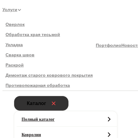
Услуги
Оверлок
Обработка края тесьмой
Укладка
Портфолио
Новост
Сварка швов
Подбор коврового покрытия
Главная
Раскрой
Напольные покрытия
Демонтаж старого коврового покрытия
Кварцвиниловая плитка
Противопожарная обработка
Назад
Каталог
Кварцвиниловая плитка
Полный каталог
252
Ковролин