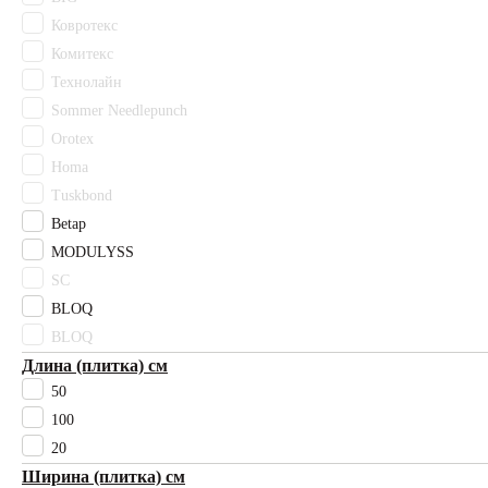
Vebe
Ковротекс
Ковротекс
Комитекс
Комитекс
Технолайн
Технолайн
Цвет
Sommer Needlepunch
Бежевый
Orotex
Белый
Homa
Бонди
Tuskbond
Бордовый
Betap
Гарднер
MODULYSS
Голубой
Горчичный
SC
Желтый
BLOQ
Зеленый
BLOQ
Коричневый
Длина (плитка) см
Красный
50
Матира
100
Махо
20
Муривай
Ширина (плитка) см
Оранжевый