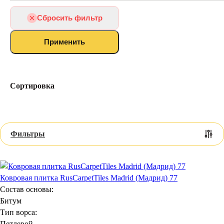
Ковролин с грязезащитой
Ковролин на лестницу
Сбросить фильтр
Выставочный ковролин
По ширине
Применить
2.4
25
50
По длине
Сортировка
20
50
100
Фильтры
Ковровая плитка RusCarpetTiles Madrid (Мадрид) 77
Состав основы:
Битум
Тип ворса:
Петлевой