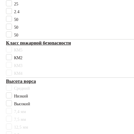
25
Палау
Разноцветный
2.4
Розовый
50
Светло-бежевый
50
Светло-зеленый
50
Светло-серый
Класс пожарной безопасности
Светлый бежевый
КМ5
Серо-бежевый
КМ2
Серо-коричневый
КМ3
Серый
Синий
КМ4
Стоктон
Высота ворса
Темно-коричневый
Средний
Фиолетовый
Низкий
Фокси
Высокий
Черный
7,4 мм
Чесил
7,5 мм
сиреневый
12,5 мм
Высота ворса