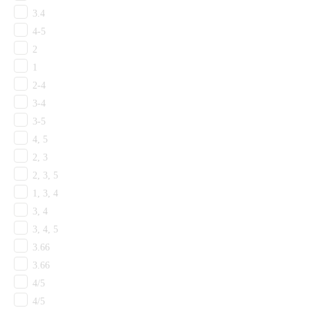
25
3.4
50
4-5
Основы
2
FusionBac
1
Битум
2-4
Войлочная
3-4
Джут/Войлок
3-5
Джутовая
Латексная
4, 5
ПВХ
2, 3
ППЭ
2, 3, 5
Прорезиненная
1, 3, 4
Скролл
3, 4
Тафтинг
3, 4, 5
Тканная
3.66
Объекты
Детский ковролин
3.66
Ковролин для кабинета
4/5
Ковролин КМ5
4/5