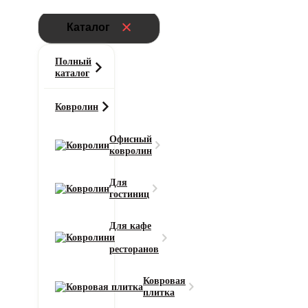
Каталог
Полный
каталог
Ковролин
Офисный
Назад
ковролин
Синяя ковровая плитка
15
Для
Часто ищут:
гостиниц
Детский ковролин
Ковролин для кабинета
Ковролин КМ5
Для кафе
Ковролин с грязезащитой
Ковролин на лестницу
+1
Развернуть
и
ресторанов
Фильтры
Ковровая
плитка