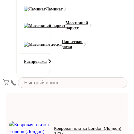
Ламинат
Массивный
паркет
Паркетная
Ковровая плитка IVC Creative Spark
доска
543 (Спарк)
Распродажа
Тип ворса:
Петлевой
Толщина:
6,30 мм
Цвет:
Синий
Ковровая плитка London (Лондон)
1237