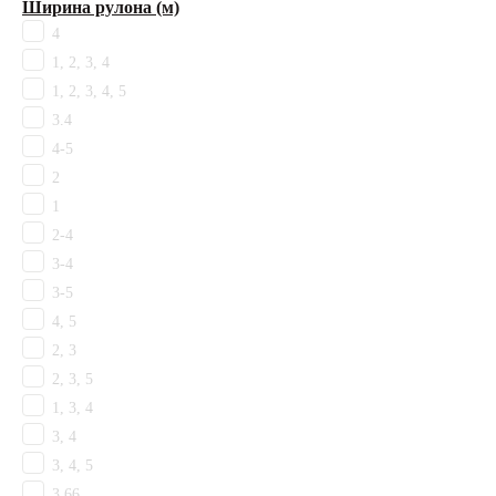
Ширина рулона (м)
Низкий
4
Средний
Ширина плитки
1, 2, 3, 4
2.4
1, 2, 3, 4, 5
25
3.4
50
4-5
Основы
2
FusionBac
1
Битум
2-4
Войлочная
3-4
Джут/Войлок
3-5
Джутовая
Латексная
4, 5
ПВХ
2, 3
ППЭ
2, 3, 5
Прорезиненная
1, 3, 4
Скролл
3, 4
Тафтинг
3, 4, 5
Тканная
3.66