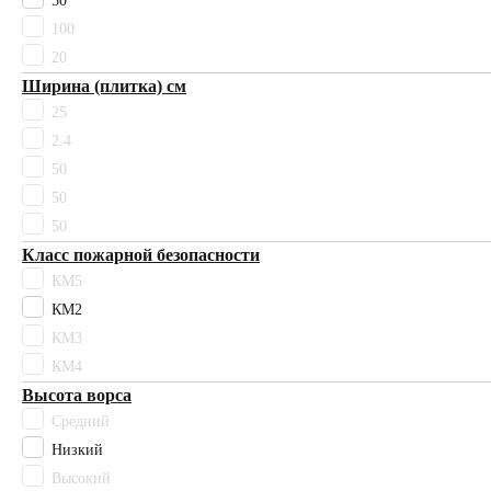
50
Матира
100
Махо
20
Муривай
Ширина (плитка) см
Оранжевый
25
Палау
Разноцветный
2.4
Розовый
50
Светло-бежевый
50
Светло-зеленый
50
Светло-серый
Класс пожарной безопасности
Светлый бежевый
КМ5
Серо-бежевый
КМ2
Серо-коричневый
КМ3
Серый
Синий
КМ4
Стоктон
Высота ворса
Темно-коричневый
Средний
Фиолетовый
Низкий
Фокси
Высокий
Черный