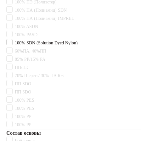
100% ПЭ (Полиэстер)
100% ПА (Полиамид) SDN
Каталог
100% ПА (Полиамид) IMPREL
100% ASDN
Полный
каталог
100% PASD
100% SDN (Solution Dyed Nylon)
Ковролин
60%ПА, 40%ПП
85% PP/15% PA
Офисный
ПП/ПЭ
ковролин
70% Шерсть/ 30% ПА 6.6
Для
ПП SDO
гостиниц
ПП SDO
100% PES
Для кафе
100% PES
и
ресторанов
100% PP
100% PP
Ковровая
Состав основы
плитка
Войлочная