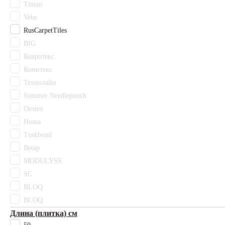
Timzo
Sommer Needlepunch
Vebe
Tarkett
RusCarpetTiles
Timzo
BIG
Vebe
Ковротекс
Ковротекс
Комитекс
Комитекс
Технолайн
Технолайн
Цвет
Sommer Needlepunch
Бежевый
Orotex
Белый
Homa
Бонди
Tuskbond
Бордовый
Betap
Гарднер
MODULYSS
Голубой
Горчичный
SC
Желтый
BLOQ
Зеленый
BLOQ
Коричневый
Длина (плитка) см
Красный