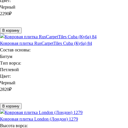
Цвет:
Черный
2290
₽
В корзину
Ковровая плитка RusCarpetTiles Cuba (Куба) 84
Состав основы:
Битум
Тип ворса:
Петлевой
Цвет:
Черный
2820
₽
В корзину
Ковровая плитка London (Лондон) 1279
Высота ворса: