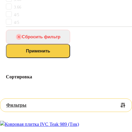
Объекты
Детский ковролин
3.66
Ковролин для кабинета
4/5
Ковролин КМ5
4/5
Ковролин с грязезащитой
Ковролин на лестницу
Сбросить фильтр
Выставочный ковролин
По ширине
Применить
2.4
25
50
По длине
Сортировка
20
50
100
Фильтры