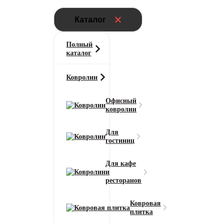
Каталог
Полный
каталог
Ковролин
Офисный
ковролин
Для
гостиниц
Для кафе
и
ресторанов
Ковровая
плитка