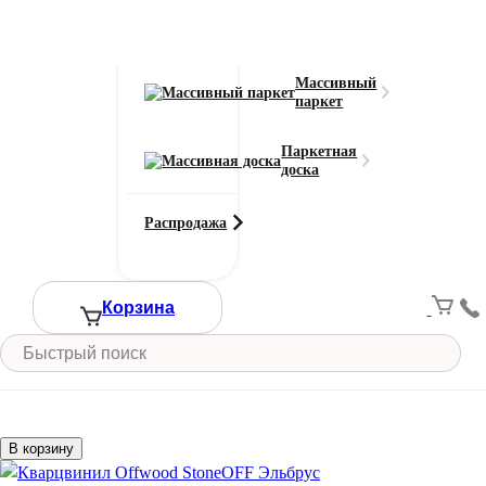
Свернуть
Ламинат
Объекты
Массивный
Фильтры
паркет
Паркетная
доска
Кварцвинил Offwood StoneOFF Килиманджаро
Распродажа
Класс износостойкости:
33
Толщина:
Корзина
4 мм
Фаска:
4V
2150
₽
В корзину