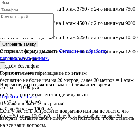
1200 руб./этаж
От 101 до 125 кг / до 4 м / на 1 этаж 3750 / с 2-го минимум 7500
— 1500 руб./этаж
От 126 до 150 кг / до 4 м / на 1 этаж 4500 / с 2-го минимум 9000
— 1800 руб./этаж
От 151 до 175 кг / до 4 м / на 1 этаж 5250 / с 2-го минимум 10500
— 2100 руб./этаж
Отправить заявку
Отправляя форму, вы даете
Согласие на обработку
От 176 до 200 кг / до 4 м / на 1 этаж 6000 / с 2-го минимум 12000
персональных данных.
— 2400 руб./этаж
Подъём без лифта:
Спасибо за заявку!
Горизонтальное перемещение по этажам
бесплатно не более чем на 20 метров, далее 20 метров = 1 этаж
Наш менеджер свяжется с вами в ближайшее время.
до 4 м — 1000 руб
от 5 м — рассчитывается индивидуально
Перейти в каталог
до 30 кг — 500 руб.
Поможем в выборе покрытия!
с 31 до 50 кг — 1000 руб.
Если у вас есть вопросы по покрытию или вы не знаете, что
более 50 кг — 1000 руб. + 10 руб. за каждый кг свыше 50
выбрать, оставьте свой номер — мы позвоним, чтобы ответить
на все ваши вопросы.