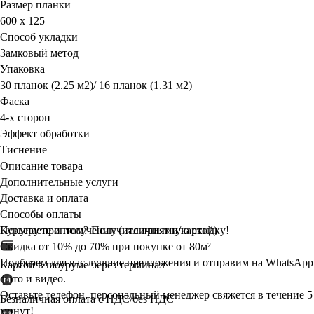
Размер планки
600 х 125
Способ укладки
Замковый метод
Упаковка
30 планок (2.25 м2)/ 16 планок (1.31 м2)
Фаска
4-х сторон
Эффект обработки
Тиснение
Описание товара
Дополнительные услуги
Доставка и оплата
Способы оплаты
Курьеру при получении (наличными/картой)
Покупаете оптом? Получите
приятную
скидку!
Скидка от 10% до 70% при покупке от 80м²
Подберем для вас лучшие предложения и отправим на WhatsApp
Картой в шоуруме через терминал
фото и видео.
Оставьте телефон, персональный менеджер свяжется в течение 5
Безналичная оплата с НДС/без НДС
минут!