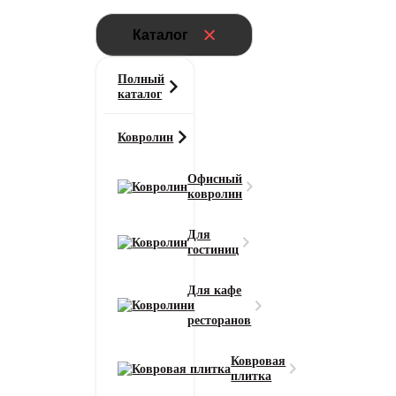
Каталог
Полный
каталог
Ковролин
Офисный
ковролин
Для
гостиниц
Для кафе
и
ресторанов
Ковровая
плитка