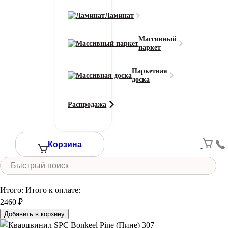
307
Ламинат
Массивный
Смотреть все характеристики
паркет
Ширина (м)
Паркетная
доска
Длина (м)
Распродажа
Кол-во в м2
Или укажите нужное количество в м2
Корзина
−
+
2
Цена за 1 м
:
2460
₽
Итого:
Итого к оплате:
2460 ₽
Добавить в корзину