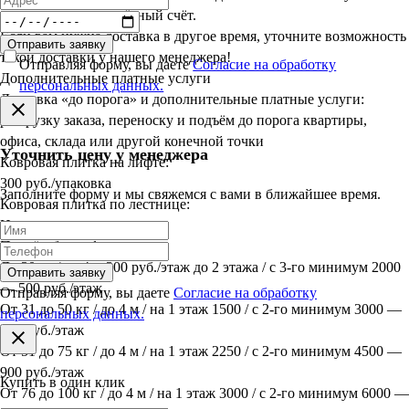
оплаты на наш расчётный счёт.
Если вам нужна доставка в другое время, уточните возможность
Отправить заявку
такой доставки у нашего менеджера!
Отправляя форму, вы даете
Согласие на обработку
Дополнительные платные услуги
персональных данных.
Доставка «до порога» и дополнительные платные услуги:
разгрузку заказа, переноску и подъём до порога квартиры,
офиса, склада или другой конечной точки
Уточнить цену у менеджера
Ковровая плитка на лифте:
300 руб./упаковка
Заполните форму и мы свяжемся с вами в ближайшее время.
Ковровая плитка по лестнице:
Индивидуально
Подъём без лифта:
До 30 кг / до 4 м 300 руб./этаж до 2 этажа / с 3-го минимум 2000
Отправить заявку
— 500 руб./этаж
Отправляя форму, вы даете
Согласие на обработку
От 31 до 50 кг / до 4 м / на 1 этаж 1500 / с 2-го минимум 3000 —
персональных данных.
600 руб./этаж
От 51 до 75 кг / до 4 м / на 1 этаж 2250 / с 2-го минимум 4500 —
900 руб./этаж
Купить в один клик
От 76 до 100 кг / до 4 м / на 1 этаж 3000 / с 2-го минимум 6000 —