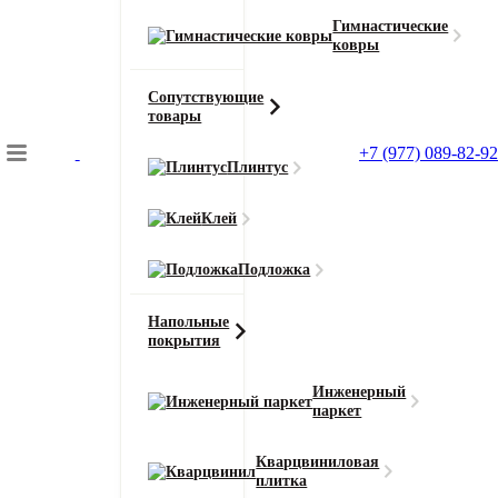
Гимнастические
ковры
Сопутствующие
товары
+7 (977) 089-82-92
Плинтус
Подбор коврового покрытия
Клей
Главная
Напольные покрытия
Подложка
Кварцвинил SPC Bonkeel Pine (Пине)
Напольные
покрытия
Инженерный
паркет
Главная
Напольные покрытия
Кварцвиниловая
плитка
Кварцвинил SPC Bonkeel Pine (Пине)