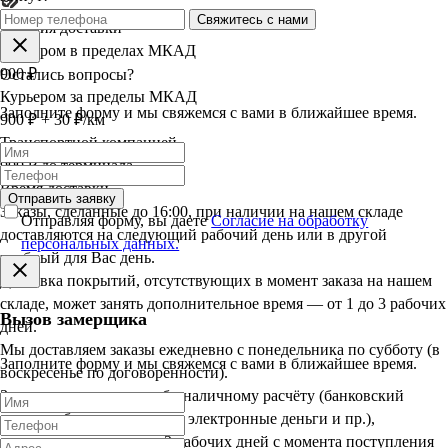
Свяжитесь с нами
Условия доставки
Курьером в пределах МКАД
900 ₽
Остались вопросы?
Курьером за пределы МКАД
Заполните форму и мы свяжемся с вами в ближайшее время.
900 ₽ + 30 ₽/км
Транспортной компанией
900 ₽ до терминала
Время доставки
Отправить заявку
Заказы, сделанные до 16:00, при наличии на нашем складе
Отправляя форму, вы даете
Согласие на обработку
доставляются на следующий рабочий день или в другой
персональных данных.
удобный для Вас день.
Доставка покрытий, отсутствующих в момент заказа на нашем
складе, может занять дополнительное время — от 1 до 3 рабочих
Вызов замерщика
дней.
Мы доставляем заказы ежедневно с понедельника по субботу (в
Заполните форму и мы свяжемся с вами в ближайшее время.
воскресенье по договорённости).
Заказы, оплаченные по безналичному расчёту (банковский
перевод, банковская карта, электронные деньги и пр.),
доставляются в срок до 3 рабочих дней с момента поступления