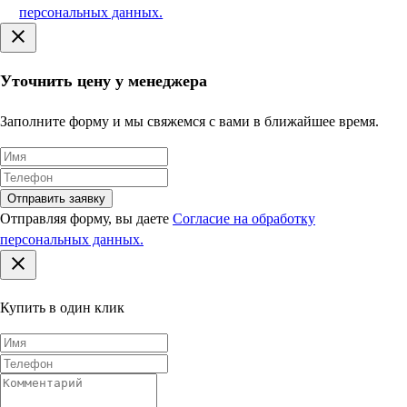
12000 — 2400 руб./этаж
персональных данных.
Подъём без лифта:
Уточнить цену у менеджера
Горизонтальное перемещение по этажам
бесплатно не более чем на 20 метров, далее 20 метров = 1
этаж
Заполните форму и мы свяжемся с вами в ближайшее время.
до 4 м — 1000 руб
от 5 м — рассчитывается индивидуально
до 30 кг — 500 руб.
с 31 до 50 кг — 1000 руб.
Отправить заявку
более 50 кг — 1000 руб. + 10 руб. за каждый кг свыше 50
Отправляя форму, вы даете
Согласие на обработку
персональных данных.
Купить в один клик