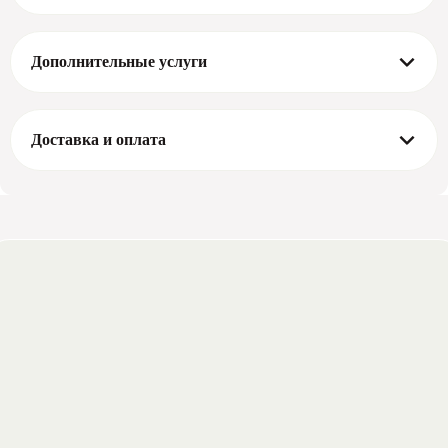
Дополнительные услуги
Доставка и оплата
Способы оплаты
Курьеру при получении (наличными/картой)
Картой в шоуруме через терминал
Безналичная оплата с НДС/без НДС
Условия доставки
Курьером в пределах МКАД
900 ₽
Курьером за пределы МКАД
900 ₽ + 30 ₽/км