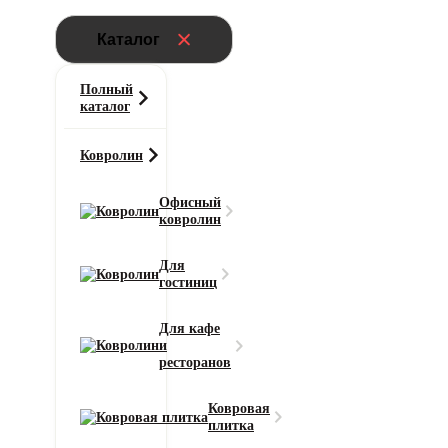
Каталог
Полный
каталог
Ковролин
Офисный
ковролин
Главная
Для
Напольные покрытия
гостиниц
Кварцвинил AW Invictus Bergamo Cloud 94
Для кафе
и
Смотреть все характеристики
ресторанов
Ковровая
плитка
2
Цена за 1 м
:
3060
₽