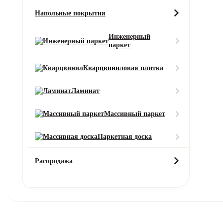
Напольные покрытия
Характеристики
Описание
Услуги
Инженерный
паркет
Характеристики товара
Кварцвиниловая плитка
Класс износостойкости
31
Ламинат
Класс пожарной безопасности
Массивный паркет
КМ3
Коллекция
Паркетная доска
Salsa
Распродажа
Производитель
Orotex