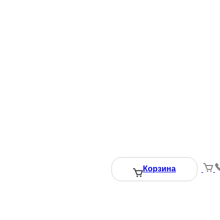
1500 ₽
того:
Добавить в корзину
Вызвать замерщика
Корзина
даете Согласие на обработку персональных данных.