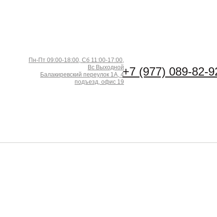
Пн-Пт 09:00-18:00, Сб 11:00-17:00,
Вс Выходной
+7 (977) 089-82-9
Балакиревский переулок 1А, 4
подъезд, офис 19
рина (м)
Длина (м)
Кол-во в м2
−
+
2
ена за 1 м
:
1500
₽