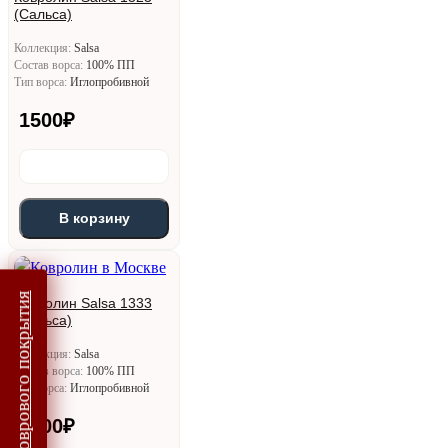
(Сальса)
Коллекция:
Salsa
Состав ворса:
100% ПП
Тип ворса:
Иглопробивной
1500
₽
В корзину
Подбор коврового покрытия
Ковролин Salsa 1333
(Сальса)
Коллекция:
Salsa
Состав ворса:
100% ПП
Тип ворса:
Иглопробивной
1500
₽