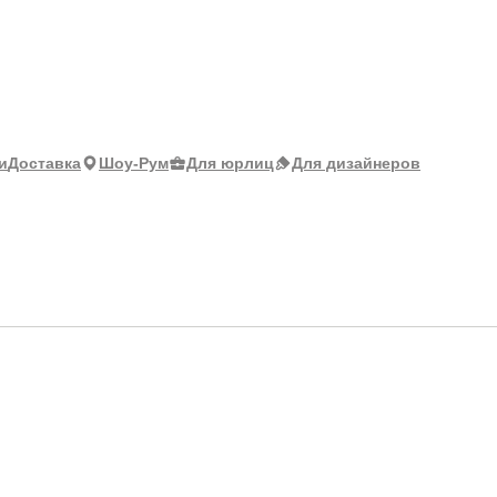
и
Доставка
Шоу-Рум
Для юрлиц
Для дизайнеров
(Сальса)
Ши
Ц