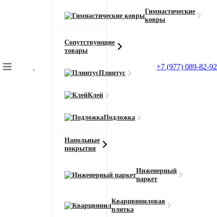
Гимнастические
ковры
Сопутствующие
товары
+7 (977) 089-82-92
Плинтус
Подбор коврового покрытия
Клей
Главная
Ковролин
Подложка
Ковролин Salsa 1310 (Сальса)
Напольные
покрытия
Главная
Инженерный
Ковролин
паркет
Ковролин Salsa 1310 (Сальса)
Кварцвиниловая
плитка