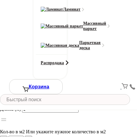
Класс износостойкости
21
Ламинат
Область применения
для офиса
Массивный
паркет
Тип ворса
Иглопробивной
Паркетная
Цвет
доска
Зеленый
Ширина рулона (м)
Распродажа
2
Смотреть все характеристики
Ширина (м)
Корзина
Длина (м)
Кол-во в м2
Или укажите нужное количество в м2