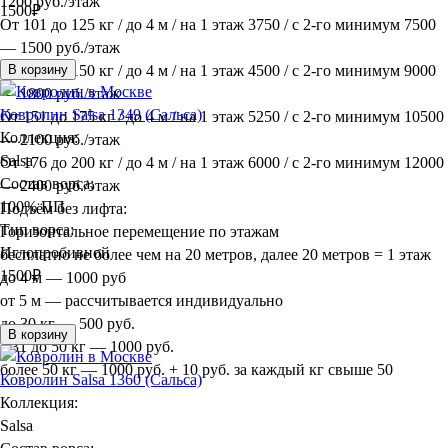
1200 руб./этаж
1500
₽
От 101 до 125 кг / до 4 м / на 1 этаж 3750 / с 2-го минимум 7500
— 1500 руб./этаж
От 126 до 150 кг / до 4 м / на 1 этаж 4500 / с 2-го минимум 9000
В корзину
— 1800 руб./этаж
Ковролин Salsa 1349 (Сальса)
От 151 до 175 кг / до 4 м / на 1 этаж 5250 / с 2-го минимум 10500
Коллекция:
— 2100 руб./этаж
Salsa
От 176 до 200 кг / до 4 м / на 1 этаж 6000 / с 2-го минимум 12000
Состав ворса:
— 2400 руб./этаж
100% ПП
Подъём без лифта:
Тип ворса:
Горизонтальное перемещение по этажам
Иглопробивной
бесплатно не более чем на 20 метров, далее 20 метров = 1 этаж
1500
₽
до 4 м — 1000 руб
от 5 м — рассчитывается индивидуально
до 30 кг — 500 руб.
В корзину
с 31 до 50 кг — 1000 руб.
более 50 кг — 1000 руб. + 10 руб. за каждый кг свыше 50
Ковролин Salsa 1360 (Сальса)
Коллекция:
Salsa