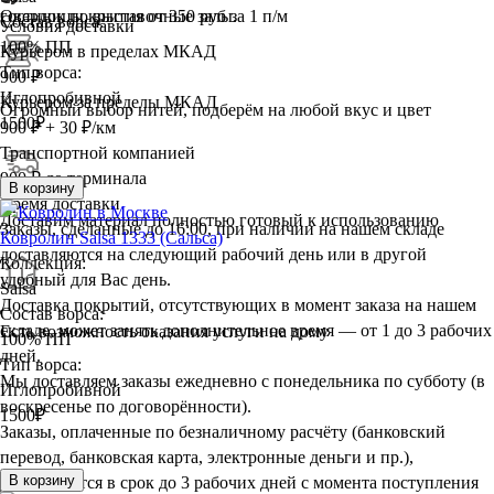
гостиницы, выставочные залы.
Оверлок покрытия
от 350 руб за 1 п/м
Состав ворса:
Условия доставки
100% ПП
Курьером в пределах МКАД
Тип ворса:
900 ₽
Иглопробивной
Курьером за пределы МКАД
Огромный выбор нитей, подберём на любой вкус и цвет
1500
₽
900 ₽ + 30 ₽/км
Транспортной компанией
900 ₽ до терминала
В корзину
Время доставки
Доставим материал полностью готовый к использованию
Заказы, сделанные до 16:00, при наличии на нашем складе
Ковролин Salsa 1333 (Сальса)
доставляются на следующий рабочий день или в другой
Коллекция:
удобный для Вас день.
Salsa
Доставка покрытий, отсутствующих в момент заказа на нашем
Состав ворса:
складе, может занять дополнительное время — от 1 до 3 рабочих
Есть возможность оказания услуги на дому
100% ПП
дней.
Тип ворса:
Мы доставляем заказы ежедневно с понедельника по субботу (в
Иглопробивной
воскресенье по договорённости).
1500
₽
Заказы, оплаченные по безналичному расчёту (банковский
перевод, банковская карта, электронные деньги и пр.),
В корзину
доставляются в срок до 3 рабочих дней с момента поступления