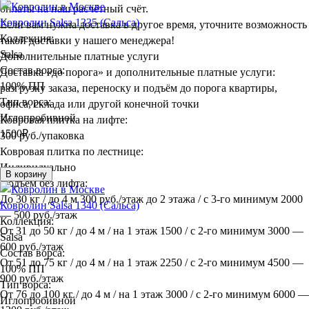
оплаты на наш расчётный счёт.
Ковролин Salsa 1335 (Сальса)
Если вам нужна доставка в другое время, уточните возможность
Коллекция:
такой доставки у нашего менеджера!
Salsa
Дополнительные платные услуги
Состав ворса:
Доставка «до порога» и дополнительные платные услуги:
100% ПП
разгрузку заказа, переноску и подъём до порога квартиры,
Тип ворса:
офиса, склада или другой конечной точки
Иглопробивной
Ковровая плитка на лифте:
1500
₽
300 руб./упаковка
Ковровая плитка по лестнице:
Индивидуально
В корзину
Подъём без лифта:
До 30 кг / до 4 м 300 руб./этаж до 2 этажа / с 3-го минимум 2000
Ковролин Salsa 1340 (Сальса)
— 500 руб./этаж
Коллекция:
От 31 до 50 кг / до 4 м / на 1 этаж 1500 / с 2-го минимум 3000 —
Salsa
600 руб./этаж
Состав ворса:
От 51 до 75 кг / до 4 м / на 1 этаж 2250 / с 2-го минимум 4500 —
100% ПП
900 руб./этаж
Тип ворса:
От 76 до 100 кг / до 4 м / на 1 этаж 3000 / с 2-го минимум 6000 —
Иглопробивной