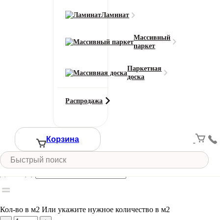
Ламинат
Класс износостойкости
23
Массивный
паркет
Область применения
для дома / для офиса
Паркетная
Цвет
доска
Светло-серый
Ширина рулона (м)
Распродажа
4
Смотреть все характеристики
Ширина (м)
Корзина
Длина (м)
Кол-во в м2
Или укажите нужное количество в м2