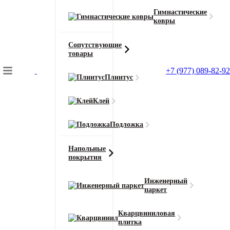
Гимнастические
ковры
Сопутствующие
товары
+7 (977) 089-82-92
Плинтус
Подбор коврового покрытия
Клей
Главная
Ковролин
Подложка
Ковролин AW Sedna Yara (Йара)
Напольные
покрытия
Инженерный
паркет
Главная
Ковролин
Кварцвиниловая
плитка
Ковролин AW Sedna Yara (Йара) 37