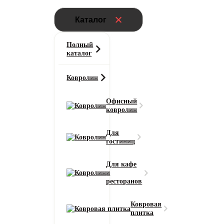
Каталог
Полный
каталог
Ковролин
Офисный
ковролин
Для
гостиниц
Для кафе
и
ресторанов
Ковровая
плитка