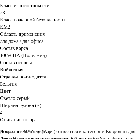
Класс износостойкости
23
Класс пожарной безопасности
КМ2
Область применения
для дома / для офиса
Состав ворса
100% ПА (Полиамид)
Состав основы
Войлочная
Страна-производитель
Бельгия
Цвет
Светло-серый
Ширина рулона (м)
4
Описание товара
Ковролин AW Yara (Йара) относится к категории Ковролин для
Дополнительные услуги
дома. На странице есть подробные характеристики: фото, цвет,
Демонтаж старого основания
Доставка и оплата
от 200 руб за 1 м²