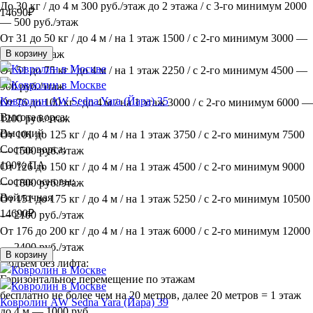
До 30 кг / до 4 м 300 руб./этаж до 2 этажа / с 3-го минимум 2000
14690
₽
— 500 руб./этаж
От 31 до 50 кг / до 4 м / на 1 этаж 1500 / с 2-го минимум 3000 —
600 руб./этаж
В корзину
От 51 до 75 кг / до 4 м / на 1 этаж 2250 / с 2-го минимум 4500 —
900 руб./этаж
Ковролин AW Sedna Yara (Йара) 35
От 76 до 100 кг / до 4 м / на 1 этаж 3000 / с 2-го минимум 6000 —
Высота ворса:
1200 руб./этаж
Высокий
От 101 до 125 кг / до 4 м / на 1 этаж 3750 / с 2-го минимум 7500
Состав ворса:
— 1500 руб./этаж
100% ПА
От 126 до 150 кг / до 4 м / на 1 этаж 4500 / с 2-го минимум 9000
Состав основы:
— 1800 руб./этаж
Войлочная
От 151 до 175 кг / до 4 м / на 1 этаж 5250 / с 2-го минимум 10500
14690
₽
— 2100 руб./этаж
От 176 до 200 кг / до 4 м / на 1 этаж 6000 / с 2-го минимум 12000
— 2400 руб./этаж
В корзину
Подъём без лифта:
Горизонтальное перемещение по этажам
бесплатно не более чем на 20 метров, далее 20 метров = 1 этаж
Ковролин AW Sedna Yara (Йара) 39
до 4 м — 1000 руб