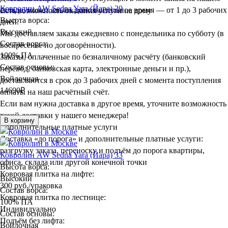
Ковролин AW Sedna Yara (Йара) 20
складе, может занять дополнительное время — от 1 до 3 рабочих
Есть возможность оказания услуги на дому
Высота ворса:
дней.
Высокий
Мы доставляем заказы ежедневно с понедельника по субботу (в
Состав ворса:
воскресенье по договорённости).
100% ПА
Заказы, оплаченные по безналичному расчёту (банковский
Состав основы:
перевод, банковская карта, электронные деньги и пр.),
Войлочная
доставляются в срок до 3 рабочих дней с момента поступления
14690
₽
оплаты на наш расчётный счёт.
Если вам нужна доставка в другое время, уточните возможность
такой доставки у нашего менеджера!
В корзину
Дополнительные платные услуги
Доставка «до порога» и дополнительные платные услуги:
разгрузку заказа, переноску и подъём до порога квартиры,
Ковролин AW Sedna Yara (Йара) 33
офиса, склада или другой конечной точки
Высота ворса:
Ковровая плитка на лифте:
Высокий
300 руб./упаковка
Состав ворса:
Ковровая плитка по лестнице:
100% ПА
Индивидуально
Состав основы:
Подъём без лифта:
Войлочная