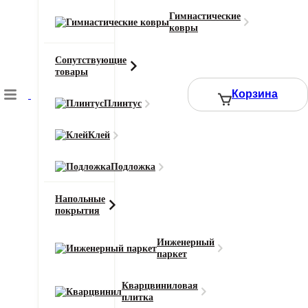
Цвет
Бежевый
Гимнастические
ковры
Ширина рулона (м)
4
Сопутствующие
Смотреть все характеристики
товары
Корзина
Плинтус
2
Цена за 1 м
:
14690
₽
Клей
Ширина (м)
Длина (м)
Подложка
Или укажите нужное количество в м2
Напольные
−
+
покрытия
Инженерный
14690 ₽
паркет
Итого к оплате:
Кварцвиниловая
плитка
Добавить в корзину