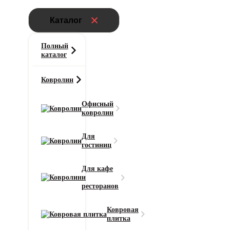
Каталог
Полный
каталог
Ковролин
Офисный
ковролин
Главная
Для
Ковролин
гостиниц
Ковролин AW Sedna Yara (Йара) 33
Для кафе
и
Класс износостойкости
ресторанов
23
Область применения
Ковровая
для дома / для офиса
плитка