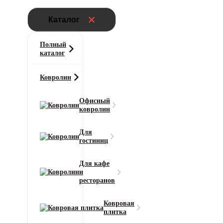
Каталог
Полный
каталог
Ковролин
Офисный
ковролин
Главная
Для
Ковролин
гостиниц
Ковролин AW Prima (Прима) 97
Для кафе
и
Область применения
ресторанов
для офиса
Тип ворса
Ковровая
Разрезной
плитка