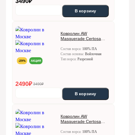
3490
₽
В корзину
Ковролин AW
Masquerade Certosa
(Кертоса) 72
Состав ворса:
100% ПА
Состав основы:
Войлочная
Тип ворса:
Разрезной
-29%
АКЦИЯ
2490
₽
3490₽
В корзину
Ковролин AW
Masquerade Certosa
(Кертоса) 78
Состав ворса:
100% ПА