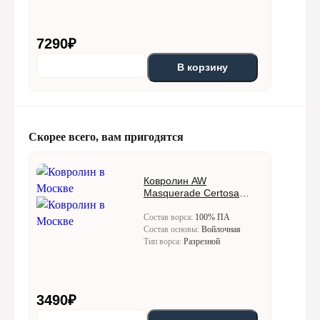
7290
₽
В корзину
Скорее всего, вам пригодятся
Ковролин AW
Masquerade Certosa
(Кертоса) 10
Состав ворса:
100% ПА
Состав основы:
Войлочная
Тип ворса:
Разрезной
3490
₽