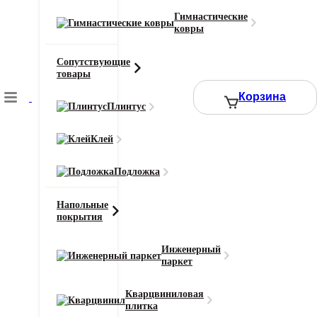
Цвет
Черный
Гимнастические
ковры
Ширина рулона (м)
4
Сопутствующие
Смотреть все характеристики
товары
Корзина
Плинтус
2
Цена за 1 м
:
7290
₽
Клей
Ширина (м)
Длина (м)
Подложка
Или укажите нужное количество в м2
Напольные
−
+
покрытия
Инженерный
7290 ₽
паркет
Итого к оплате:
Кварцвиниловая
плитка
Добавить в корзину