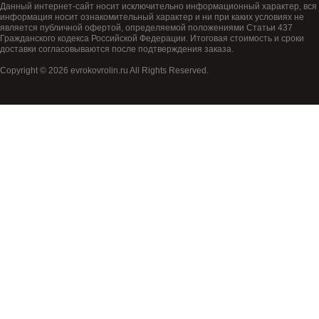
Данный интернет-сайт носит исключительно информационный характер, вся
информация носит ознакомительный характер и ни при каких условиях не
является публичной офертой, определяемой положениями Статьи 437
Гражданского кодекса Российской Федерации. Итоговая стоимость и сроки
доставки согласовываются после подтверждения заказа.
Copyright © 2026 evrokovrolin.ru All Rights Reserved.
Товар добавлен в корзину!