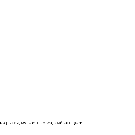
ь. Сотрудник нашей компании подъедет на дом или в офис в теч
окрытия, мягкость ворса, выбрать цвет