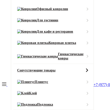
Офисный ковролин
Для гостиниц
Главная
Для кафе и ресторанов
Ковролин
Ковровая плитка
Ковролин AW Prima (Прима) 84
Гимнастические
ковры
Область применения
для офиса
Сопутствующие товары
Тип ворса
Разрезной
Плинтус
Цвет
+7 (977) 
Красный
Клей
Ширина рулона (м)
4
Подложка
Смотреть все характеристики