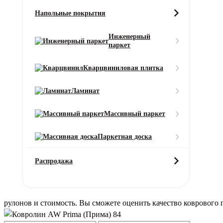
Ширина (м)
Напольные покрытия
Инженерный
паркет
Длина (м)
Кварцвиниловая плитка
Кол-во в м2
Или укажите нужное количество в м2
Ламинат
−
+
2
Цена за 1 м
:
Массивный паркет
7290
₽
Итого:
Итого к оплате:
Паркетная доска
7290 ₽
Добавить в корзину
Распродажа
Вызовите замерщика бесплатно!
Это поможет сэкономить до 10% материала и уменьшит стоимост
рулонов и стоимость.
Вы сможете оценить качество коврового п