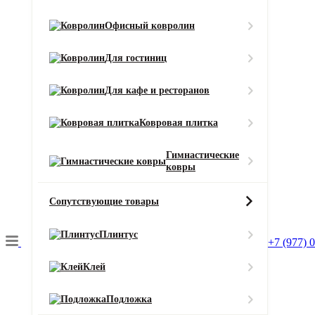
Класс износостойкости
Офисный ковролин
23
Область применения
Для гостиниц
для дома / для офиса
Тип ворса
Для кафе и ресторанов
Велюр
Цвет
Ковровая плитка
Зеленый
Ширина рулона (м)
Гимнастические
ковры
1, 2, 3, 4, 5
Смотреть все характеристики
Сопутствующие товары
Ширина (м)
Плинтус
+7 (977) 
Клей
Длина (м)
Подложка