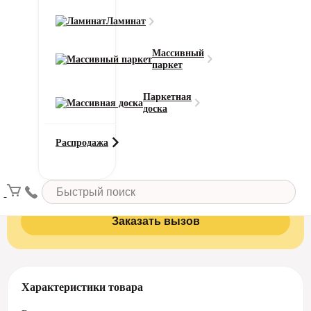
5190 ₽
Итого к оплате:
Ламинат
Добавить в корзину
Массивный
паркет
Паркетная
доска
Вызовите замерщика бесплатно!
Распродажа
Это поможет сэкономить до 10% материала и уменьшит
стоимость. Сотрудник нашей компании подъедет на дом
или в офис в течение 24 часов после вызова рассчитает
метраж, количество рулонов и стоимость.
Заказать вызов
Характеристики товара