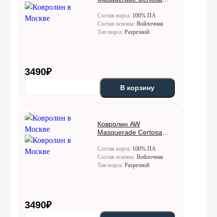
(Кертоса) 44
Состав ворса:
100% ПА
Состав основы:
Войлочная
Тип ворса:
Разрезной
3490
₽
В корзину
Ковролин AW
Masquerade Certosa
(Кертоса) 49
Состав ворса:
100% ПА
Состав основы:
Войлочная
Тип ворса:
Разрезной
3490
₽