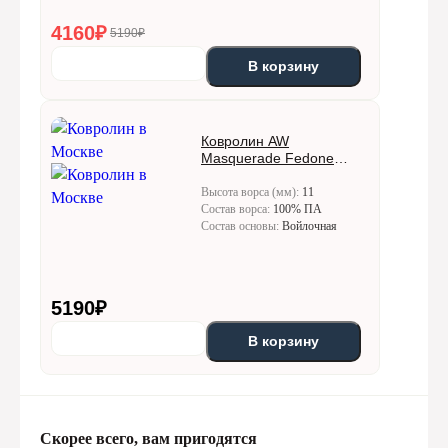
4160
₽
5190₽
В корзину
Ковролин AW
Masquerade Fedone
(Федон) 49
Высота ворса (мм):
11
Состав ворса:
100% ПА
Состав основы:
Войлочная
5190
₽
В корзину
Скорее всего, вам пригодятся