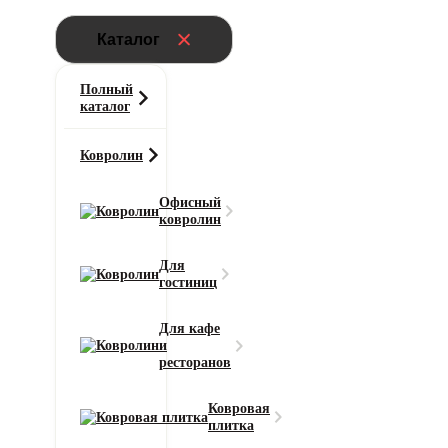
Каталог
Полный
каталог
Ковролин
Офисный
ковролин
Главная
Для
Ковролин
гостиниц
Ковролин AW Masquerade Fedone (Федон)
10
Для кафе
и
ресторанов
Класс износостойкости
23
Ковровая
Область применения
плитка
для дома / для офиса