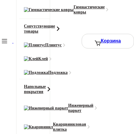
Гимнастические
Тип ворса
ковры
Велюр
Цвет
Сопутствующие
Бордовый
товары
Ширина рулона (м)
Корзина
1, 2, 3, 4, 5
Плинтус
Смотреть все характеристики
Клей
Подложка
2
Цена за 1 м
:
5190
₽
Напольные
Ширина (м)
Длина (м)
покрытия
Или укажите нужное количество в м2
Инженерный
паркет
−
+
Кварцвиниловая
плитка