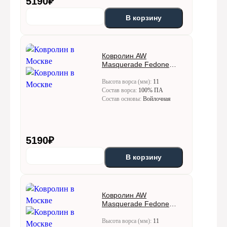
5190
₽
12000 — 2400 руб./этаж
В корзину
Подъём без лифта:
Горизонтальное перемещение по этажам
Ковролин AW
бесплатно не более чем на 20 метров, далее 20 метров = 1
Masquerade Fedone
этаж
(Федон) 24
Высота ворса (мм):
11
до 4 м — 1000 руб
Состав ворса:
100% ПА
от 5 м — рассчитывается индивидуально
Состав основы:
Войлочная
до 30 кг — 500 руб.
с 31 до 50 кг — 1000 руб.
более 50 кг — 1000 руб. + 10 руб. за каждый кг свыше 50
5190
₽
В корзину
Ковролин AW
Masquerade Fedone
(Федон) 28
Высота ворса (мм):
11