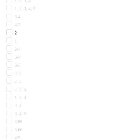
Объекты
1, 2, 3, 4
Ковролин для гостиничного коридора
1, 2, 3, 4, 5
Ковролин для гостиничного номера
3.4
Ковролин на лестницу
4-5
Ковролин для банкетного зала
2
Ковролин для кинотеатра
1
Ковролин для ресепшена
2-4
Ковролин с грязезащитой
3-4
Ковролин КМ2
3-5
Ковролин КМ3
Ковролин КМ5
4, 5
Ковролин для офисного коридора
2, 3
Ковролин для кабинета
2, 3, 5
Ковролин для торгового зала
1, 3, 4
Ковролин для переговорной
3, 4
Ковролин для прихожей
3, 4, 5
Ковролин для гостиной
3.66
Детский ковролин
Ковролин для спальни
3.66
Ковролин для коридора
4/5