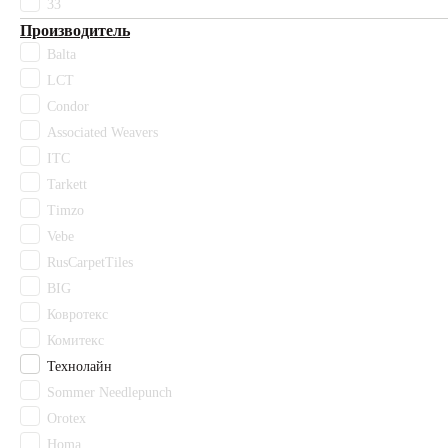
33
Матира
Производитель
Махо
Balta
Муривай
LCT
Оранжевый
Палау
Condor
Разноцветный
Associated Weavers
Розовый
ITC
Светло-бежевый
Tarkett
Светло-зеленый
Timzo
Светло-серый
Vebe
Светлый бежевый
RusCarpetTiles
Серо-бежевый
BIG
Серо-коричневый
Серый
Ковротекс
Синий
Комитекс
Стоктон
Технолайн
Темно-коричневый
Sommer Needlepunch
Фиолетовый
Orotex
Фокси
Homa