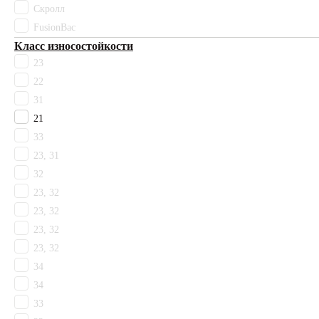
SC
Скролл
Sommer Needlepunch
FusionBac
Tarkett
Класс износостойкости
Timzo
23
Vebe
22
Ковротекс
Комитекс
31
Технолайн
21
Цвет
33
Бежевый
23, 31
Белый
32
Бонди
23, 32
Бордовый
23, 32
Гарднер
23, 32
Голубой
Горчичный
23, 32
Желтый
34
Зеленый
34
Коричневый
33
Красный