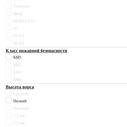
Черный
Tuskbond
Чесил
Betap
сиреневый
Высота ворса
MODULYSS
11,5 мм
SC
12,5 мм
BLOQ
15 мм
BLOQ
17 мм
Класс пожарной безопасности
2,4 мм
КМ5
2,6 мм
КМ2
20 мм
КМ3
30 мм
3мм
КМ4
4 мм
Высота ворса
50 мм
Средний
7,4 мм
Низкий
7,5 мм
Высокий
7,6 мм
7,4 мм
9,5 мм
7,5 мм
Высокий