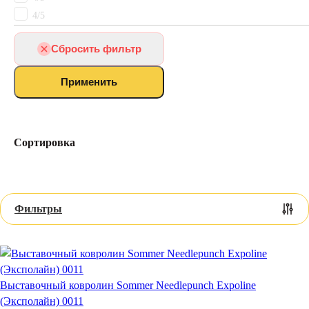
Ковролин для кухни
4/5
Ковролин для балкона
Искусственная трава
Сбросить фильтр
Ковролин для бильярдной
Ковролин для домашнего кинотеатра
Применить
Ковролин для VIP зала
Ковролин для бильярдного зала
Коммерческий
Ковролин для дачи
Сортировка
Выставочный ковролин
Петлевой
Для дома
Фильтры
Выставочный ковролин Sommer Needlepunch Expoline
(Эксполайн) 0011