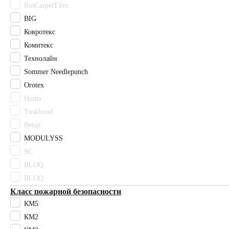
RusCarpetTiles
BIG
Каталог
Ковротекс
Комитекс
Полный
каталог
Технолайн
Sommer Needlepunch
Ковролин
Orotex
Homa
Офисный
Tuskbond
ковролин
Betap
Для
MODULYSS
гостиниц
SC
BLOQ
Для кафе
и
BLOQ
ресторанов
Класс пожарной безопасности
КМ5
Ковровая
КМ2
плитка