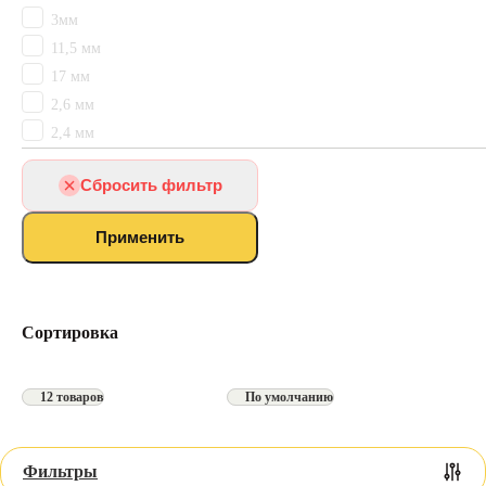
Ковролин на лестницу
3мм
Ковролин для офисного коридора
Ламинат
Ковролин для кабинета
+7
Развернуть
11,5 мм
17 мм
Массивный
паркет
2,6 мм
Свернуть
2,4 мм
Объекты
Паркетная
Ковролин для баров
доска
Сбросить фильтр
Ковролин для торговых залов, площадей и центров
Ковролин на лестницу
Распродажа
Ковролин для офисного коридора
Применить
Ковролин для кабинета
Ковролин для торгового зала
Корзина
Ковролин для переговорной
Сортировка
Ковролин для ресепшена
Ковролин с грязезащитой
Ковролин КМ2
12 товаров
По умолчанию
Ковролин КМ3
Ковролин КМ5
Фильтры