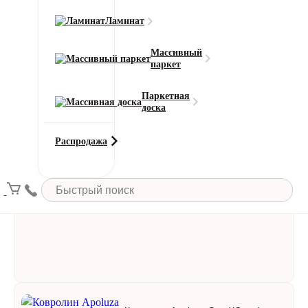
Ламинат
Массивный
паркет
Паркетная
доска
Выставочный ковролин Sommer
Needlepunch Expoline (Эксполайн)
Распродажа
9662
Состав ворса:
100% ПП
Состав основы:
Латексная
Тип ворса:
Иглопробивной