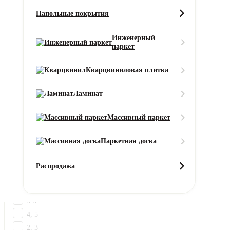
Стоимость
Напольные покрытия
От
Инженерный
Страна
паркет
ОАЭ
Ширина рулона (м)
Кварцвиниловая плитка
4
Ламинат
1, 2, 3, 4
1, 2, 3, 4, 5
Массивный паркет
3.4
4-5
Паркетная доска
2
1
Распродажа
2-4
3-4
3-5
4, 5
2, 3