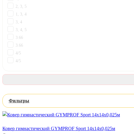
2, 3, 5
1, 3, 4
3, 4
3, 4, 5
3.66
3.66
4/5
4/5
Фильтры
Ковер гимнастический GYMPROF Sport 14х14х0,025м