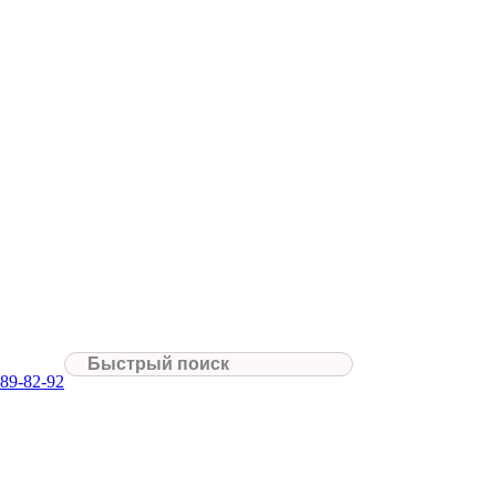
Гимнастические ковры для дома
Ковролин для акробатики
Помосты для гимн
Ковролин для художественной гимнастики
Ковролин для спортивной гимнастики
Гимнастические ковры для дома
Ковролин для акробатики
Помосты для гимнастики
089-82-92