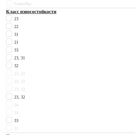
FusionBac
Tarkett
Класс износостойкости
Timzo
23
Vebe
22
Ковротекс
Комитекс
31
Технолайн
21
Цвет
33
Бежевый
23, 31
Белый
32
Бонди
23, 32
Бордовый
23, 32
Гарднер
23, 32
Голубой
Горчичный
23, 32
Желтый
34
Зеленый
34
Коричневый
33
Красный
33
Матира