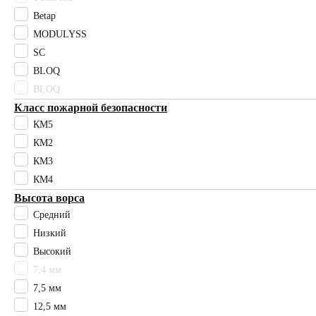
Betap
сиреневый
Высота ворса
MODULYSS
11,5 мм
SC
12,5 мм
BLOQ
15 мм
BLOQ
17 мм
Класс пожарной безопасности
2,4 мм
КМ5
2,6 мм
КМ2
20 мм
КМ3
30 мм
3мм
КМ4
4 мм
Высота ворса
50 мм
Средний
7,4 мм
Низкий
7,5 мм
Высокий
7,6 мм
7,4 мм
9,5 мм
7,5 мм
Высокий
12,5 мм
Низкий