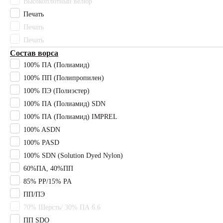
Высокоплотный велюр
Гимнастические
Печать
ковры
Печать
Печать
Сопутствующие
товары
Состав ворса
100% ПА (Полиамид)
+7 (977) 089-82-92
Плинтус
100% ПП (Полипропилен)
100% ПЭ (Полиэстер)
Подбор коврового покрытия
Клей
100% ПА (Полиамид) SDN
Главная
100% ПА (Полиамид) IMPREL
Подложка
Ковролин
100% ASDN
100% PASD
Напольные
Назад
покрытия
100% SDN (Solution Dyed Nylon)
60%ПА, 40%ПП
Ковролин
Инженерный
85% PP/15% PA
паркет
ПП/ПЭ
Кварцвиниловая
1226
70% Шерсть/ 30% ПА 6.6
плитка
ПП SDO