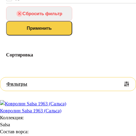
Ковролин для балкона
Искусственная трава
Сбросить фильтр
Ковролин для бильярдной
Ковролин для домашнего кинотеатра
Применить
Ковролин для VIP зала
Ковролин для бильярдного зала
Коммерческий
Ковролин для дачи
Сортировка
Выставочный ковролин
Петлевой
Для дома
Фильтры
Ковролин Salsa 1963 (Сальса)
Коллекция:
Salsa
Состав ворса: