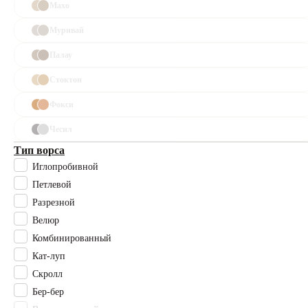
Махо
Каталог
Муривай
Палау
Полный
каталог
Стоктон
Фокси
Ковролин
Чесил
Офисный
Тип ворса
ковролин
Иглопробивной
Для
Петлевой
гостиниц
Разрезной
Велюр
Для кафе
и
Комбинированный
ресторанов
Кат-луп
Скролл
Ковровая
Бер-бер
плитка