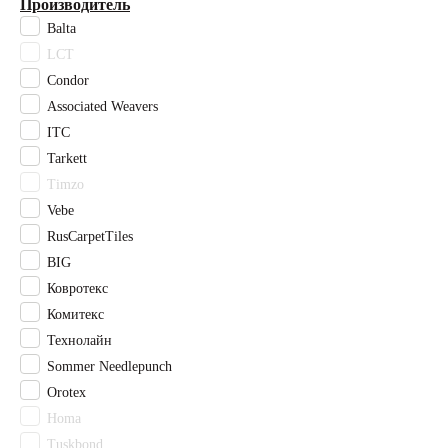
Производитель
Махо
Balta
Муривай
LCT
Оранжевый
Палау
Condor
Разноцветный
Associated Weavers
Розовый
ITC
Светло-бежевый
Tarkett
Светло-зеленый
Timzo
Светло-серый
Vebe
Светлый бежевый
RusCarpetTiles
Серо-бежевый
BIG
Серо-коричневый
Серый
Ковротекс
Синий
Комитекс
Стоктон
Технолайн
Темно-коричневый
Sommer Needlepunch
Фиолетовый
Orotex
Фокси
Homa
Черный
Tuskbond
Чесил