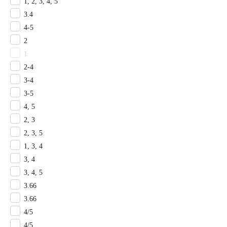
Ковролин для гостиничного коридора
1, 2, 3, 4, 5
Ковролин для гостиничного номера
3.4
Ковролин на лестницу
4-5
Ковролин для банкетного зала
2
Ковролин для кинотеатра
1
Ковролин для ресепшена
2-4
Ковролин с грязезащитой
3-4
Ковролин КМ2
3-5
Ковролин КМ3
Ковролин КМ5
4, 5
Ковролин для офисного коридора
2, 3
Ковролин для кабинета
2, 3, 5
Ковролин для торгового зала
1, 3, 4
Ковролин для переговорной
3, 4
Ковролин для прихожей
3, 4, 5
Ковролин для гостиной
3.66
Детский ковролин
Ковролин для спальни
3.66
Ковролин для коридора
4/5
Ковролин для кухни
4/5