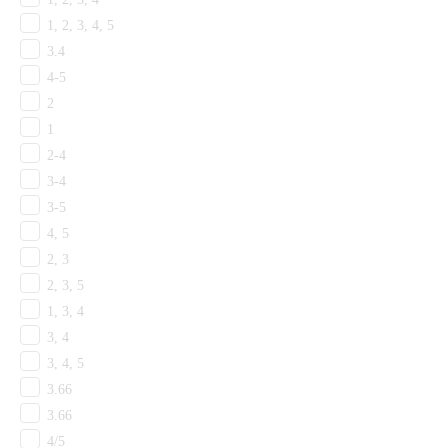
Объекты
Ковролин для гостиничного коридора
1, 2, 3, 4, 5
Ковролин для гостиничного номера
3.4
Ковролин на лестницу
4-5
Ковролин для банкетного зала
2
Ковролин для кинотеатра
1
Ковролин для ресепшена
2-4
Ковролин с грязезащитой
3-4
Ковролин КМ2
3-5
Ковролин КМ3
Ковролин КМ5
4, 5
Ковролин для офисного коридора
2, 3
Ковролин для кабинета
2, 3, 5
Ковролин для торгового зала
1, 3, 4
Ковролин для переговорной
3, 4
Ковролин для прихожей
3, 4, 5
Ковролин для гостиной
3.66
Детский ковролин
Ковролин для спальни
3.66
Ковролин для коридора
4/5