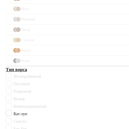
Махо
Каталог
Муривай
Полный
Палау
каталог
Стоктон
Ковролин
Фокси
Офисный
Чесил
ковролин
Тип ворса
Для
Иглопробивной
гостиниц
Петлевой
Разрезной
Для кафе
Велюр
и
ресторанов
Комбинированный
Кат-луп
Ковровая
Скролл
плитка
Бер-бер