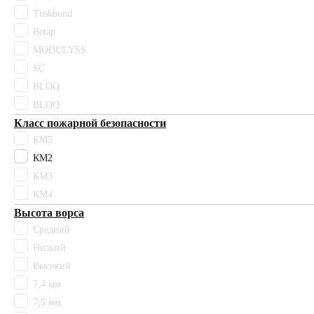
Tuskbond
Чесил
Betap
сиреневый
Высота ворса
MODULYSS
11,5 мм
SC
12,5 мм
BLOQ
15 мм
BLOQ
17 мм
Класс пожарной безопасности
2,4 мм
КМ5
2,6 мм
КМ2
20 мм
КМ3
30 мм
3мм
КМ4
4 мм
Высота ворса
50 мм
Средний
7,4 мм
Низкий
7,5 мм
Высокий
7,6 мм
7,4 мм
9,5 мм
7,5 мм
Высокий