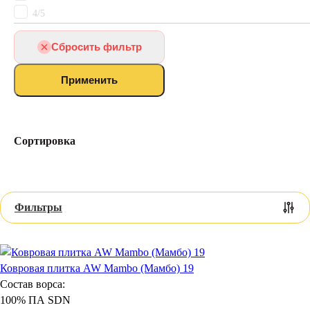
Ковролин для кухни
4/5
Ковролин для балкона
Искусственная трава
Сбросить фильтр
Ковролин для бильярдной
Ковролин для домашнего кинотеатра
Применить
Ковролин для VIP зала
Ковролин для бильярдного зала
Коммерческий
Ковролин для дачи
Сортировка
Выставочный ковролин
Петлевой
Для дома
Фильтры
Ковровая плитка AW Mambo (Мамбо) 19
Состав ворса:
100% ПА SDN