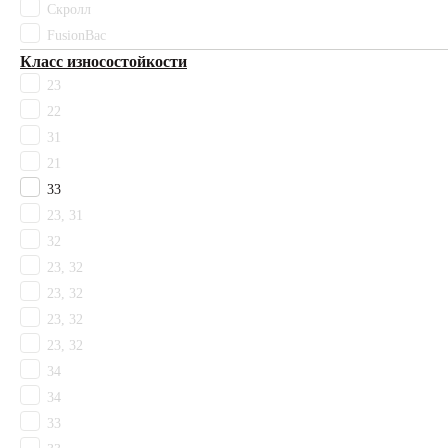
Скролл
Sommer Needlepunch
FusionBac
Tarkett
Класс износостойкости
Timzo
23
Vebe
22
Ковротекс
Комитекс
31
Технолайн
21
Цвет
33
Бежевый
23, 31
Белый
32
Бонди
23, 32
Бордовый
23, 32
Гарднер
23, 32
Голубой
Горчичный
23, 32
Желтый
34
Зеленый
34
Коричневый
33
Красный