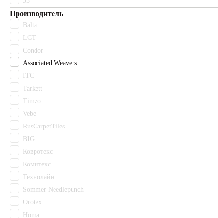
33
Матира
Производитель
Махо
Balta
Муривай
LCT
Оранжевый
Палау
Condor
Разноцветный
Associated Weavers
Розовый
ITC
Светло-бежевый
Tarkett
Светло-зеленый
Timzo
Светло-серый
Vebe
Светлый бежевый
RusCarpetTiles
Серо-бежевый
BIG
Серо-коричневый
Серый
Ковротекс
Синий
Комитекс
Стоктон
Технолайн
Темно-коричневый
Sommer Needlepunch
Фиолетовый
Orotex
Фокси
Homa
Черный