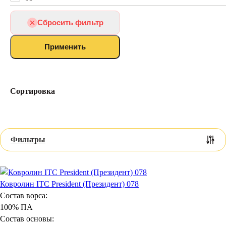
Ковролин для балкона
Искусственная трава
Сбросить фильтр
Ковролин для бильярдной
Ковролин для домашнего кинотеатра
Применить
Ковролин для VIP зала
Ковролин для бильярдного зала
Коммерческий
Ковролин для дачи
Сортировка
Выставочный ковролин
Петлевой
Для дома
Фильтры
Ковролин ITC President (Президент) 078
Состав ворса:
100% ПА
Состав основы: