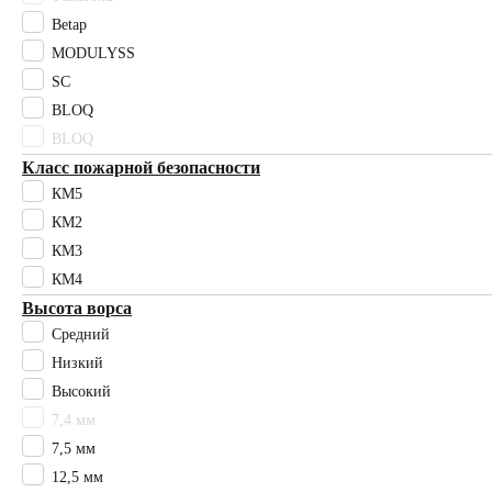
Betap
сиреневый
Высота ворса
MODULYSS
11,5 мм
SC
12,5 мм
BLOQ
15 мм
BLOQ
17 мм
Класс пожарной безопасности
2,4 мм
КМ5
2,6 мм
КМ2
20 мм
КМ3
30 мм
3мм
КМ4
4 мм
Высота ворса
50 мм
Средний
7,4 мм
Низкий
7,5 мм
Высокий
7,6 мм
7,4 мм
9,5 мм
7,5 мм
Высокий
12,5 мм
Низкий