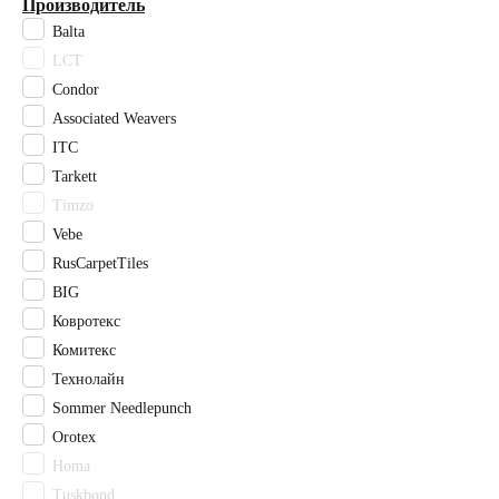
Производитель
Махо
Balta
Муривай
LCT
Оранжевый
Палау
Condor
Разноцветный
Associated Weavers
Розовый
ITC
Светло-бежевый
Tarkett
Светло-зеленый
Timzo
Светло-серый
Vebe
Светлый бежевый
RusCarpetTiles
Серо-бежевый
BIG
Серо-коричневый
Серый
Ковротекс
Синий
Комитекс
Стоктон
Технолайн
Темно-коричневый
Sommer Needlepunch
Фиолетовый
Orotex
Фокси
Homa
Черный
Tuskbond
Чесил