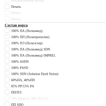
Высокоплотный велюр
Гимнастические
Печать
ковры
Печать
Печать
Сопутствующие
товары
Состав ворса
100% ПА (Полиамид)
+7 (977) 089-82-92
Плинтус
100% ПП (Полипропилен)
100% ПЭ (Полиэстер)
Подбор коврового покрытия
Клей
100% ПА (Полиамид) SDN
Главная
100% ПА (Полиамид) IMPREL
Подложка
Ковролин
100% ASDN
100% PASD
Напольные
Назад
покрытия
100% SDN (Solution Dyed Nylon)
60%ПА, 40%ПП
Ковролин
Инженерный
85% PP/15% PA
паркет
ПП/ПЭ
Кварцвиниловая
1226
70% Шерсть/ 30% ПА 6.6
плитка
ПП SDO