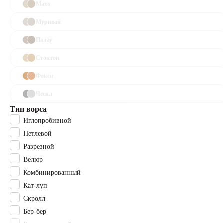
Махо
Каталог
Муривай
Палау
Полный
каталог
Стоктон
Фокси
Ковролин
Чесил
Офисный
Тип ворса
ковролин
Иглопробивной
Для
Петлевой
гостиниц
Разрезной
Велюр
Для кафе
и
Комбинированный
ресторанов
Кат-луп
Скролл
Ковровая
Бер-бер
плитка