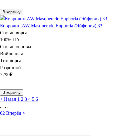
В корзину
Ковролин AW Masquerade Euphoria (Эйфория) 33
Состав ворса:
100% ПА
Состав основы:
Войлочная
Тип ворса:
Разрезной
7290
₽
В корзину
<
Назад
1
2
3
4
5
6
. . . .
62
Вперёд
>