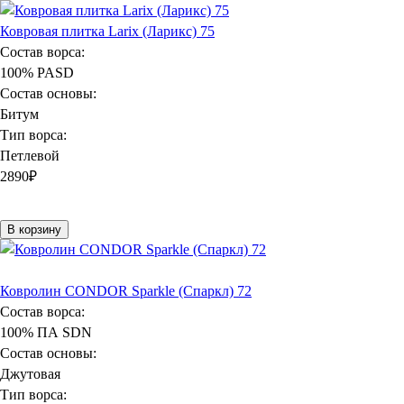
Ковровая плитка Larix (Ларикс) 75
Состав ворса:
100% PASD
Состав основы:
Битум
Тип ворса:
Петлевой
2890
₽
В корзину
Ковролин CONDOR Sparkle (Спаркл) 72
Состав ворса:
100% ПА SDN
Состав основы:
Джутовая
Тип ворса: