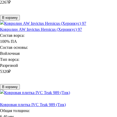
2267
₽
В корзину
Ковролин AW Invictus Heroicus (Хероикус) 97
Состав ворса:
100% ПА
Состав основы:
Войлочная
Тип ворса:
Разрезной
5320
₽
В корзину
Ковровая плитка IVC Teak 989 (Тик)
Общая толщина:
6,40 мм