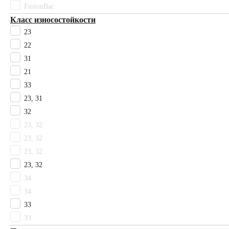
FusionBac
Tarkett
Класс износостойкости
Timzo
23
Vebe
22
Ковротекс
Комитекс
31
Технолайн
21
Цвет
33
Бежевый
23, 31
Белый
32
Бонди
23, 32
Бордовый
23, 32
Гарднер
23, 32
Голубой
Горчичный
23, 32
Желтый
34
Зеленый
34
Коричневый
33
Красный
33
Матира