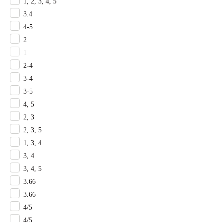
Ковролин для гостиничного коридора
1, 2, 3, 4, 5
Ковролин для гостиничного номера
3.4
Ковролин на лестницу
4-5
Ковролин для банкетного зала
2
Ковролин для кинотеатра
1
Ковролин для ресепшена
2-4
Ковролин с грязезащитой
3-4
Ковролин КМ2
3-5
Ковролин КМ3
Ковролин КМ5
4, 5
Ковролин для офисного коридора
2, 3
Ковролин для кабинета
2, 3, 5
Ковролин для торгового зала
1, 3, 4
Ковролин для переговорной
3, 4
Ковролин для прихожей
3, 4, 5
Ковролин для гостиной
3.66
Детский ковролин
Ковролин для спальни
3.66
Ковролин для коридора
4/5
Ковролин для кухни
4/5