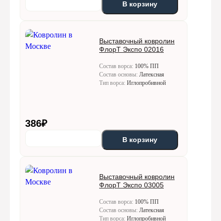
В корзину
12000 — 2400 руб./этаж
Подъём без лифта:
Выставочный ковролин
Горизонтальное перемещение по этажам
ФлорТ Экспо 02016
бесплатно не более чем на 20 метров, далее 20 метров = 1
этаж
Состав ворса:
100% ПП
Состав основы:
Латексная
до 4 м — 1000 руб
Тип ворса:
Иглопробивной
от 5 м — рассчитывается индивидуально
до 30 кг — 500 руб.
с 31 до 50 кг — 1000 руб.
более 50 кг — 1000 руб. + 10 руб. за каждый кг свыше 50
386
₽
В корзину
Выставочный ковролин
ФлорТ Экспо 03005
Состав ворса:
100% ПП
Состав основы:
Латексная
Тип ворса:
Иглопробивной