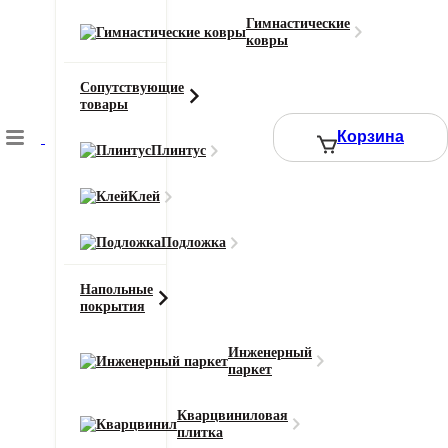
Гимнастические
Тип ворса
ковры
Иглопробивной
Цвет
Сопутствующие
Черный
товары
Ширина рулона (м)
Корзина
2
Плинтус
Смотреть все характеристики
Клей
Подложка
2
Цена за 1 м
:
386
₽
Напольные
Ширина (м)
Длина (м)
покрытия
Или укажите нужное количество в м2
Инженерный
паркет
−
+
Кварцвиниловая
плитка