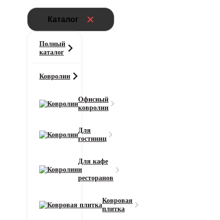
Каталог
Полный
каталог
Ковролин
Офисный
ковролин
Главная
Для
Ковролин
гостиниц
Выставочный ковролин ФлорТ Экспо
01001
Для кафе
и
ресторанов
Класс износостойкости
33
Ковровая
Область применения
плитка
для офиса