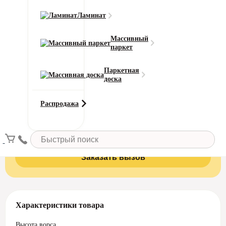
386 ₽
Итого к оплате:
Ламинат
Добавить в корзину
Массивный
паркет
Паркетная
доска
Вызовите замерщика бесплатно!
Распродажа
Это поможет сэкономить до 10% материала и уменьшит
стоимость. Сотрудник нашей компании подъедет на дом
или в офис в течение 24 часов после вызова рассчитает
метраж, количество рулонов и стоимость.
Заказать вызов
Характеристики товара
Высота ворса