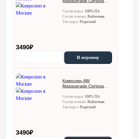
Masquerade Certosa
(Кертоса) 92
Состав ворса:
100% ПА
Состав основы:
Войлочная
Тип ворса:
Разрезной
3490
₽
В корзину
Ковролин AW
Masquerade Certosa
(Кертоса) 95
Состав ворса:
100% ПА
Состав основы:
Войлочная
Тип ворса:
Разрезной
3490
₽