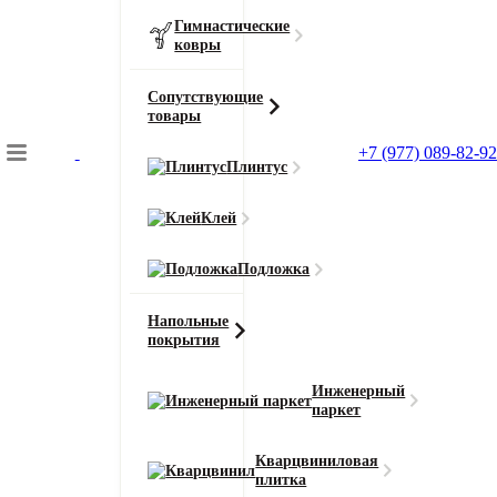
Гимнастические
ковры
Сопутствующие
товары
+7 (977) 089-82-92
Плинтус
Подбор коврового покрытия
Клей
Главная
Ковролин
Подложка
Ковровая плитка IVC Teak 911 (Тик)
Напольные
покрытия
Главная
Инженерный
Ковролин
паркет
Ковровая плитка IVC Teak 911 (Тик)
Кварцвиниловая
плитка