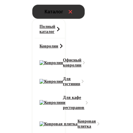
Каталог
Полный
каталог
Ковролин
Офисный
ковролин
Для
гостиниц
Для кафе
и
ресторанов
Ковровая
плитка