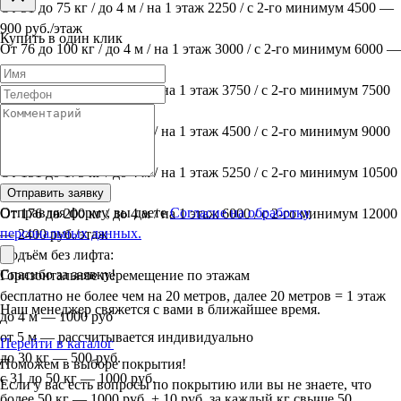
От 51 до 75 кг / до 4 м / на 1 этаж 2250 / с 2-го минимум 4500 —
900 руб./этаж
Купить в один клик
От 76 до 100 кг / до 4 м / на 1 этаж 3000 / с 2-го минимум 6000 —
1200 руб./этаж
От 101 до 125 кг / до 4 м / на 1 этаж 3750 / с 2-го минимум 7500
— 1500 руб./этаж
От 126 до 150 кг / до 4 м / на 1 этаж 4500 / с 2-го минимум 9000
— 1800 руб./этаж
От 151 до 175 кг / до 4 м / на 1 этаж 5250 / с 2-го минимум 10500
— 2100 руб./этаж
Отправить заявку
Отправляя форму, вы даете
Согласие на обработку
От 176 до 200 кг / до 4 м / на 1 этаж 6000 / с 2-го минимум 12000
персональных данных.
— 2400 руб./этаж
Подъём без лифта:
Спасибо за заявку!
Горизонтальное перемещение по этажам
бесплатно не более чем на 20 метров, далее 20 метров = 1 этаж
Наш менеджер свяжется с вами в ближайшее время.
до 4 м — 1000 руб
от 5 м — рассчитывается индивидуально
Перейти в каталог
до 30 кг — 500 руб.
Поможем в выборе покрытия!
с 31 до 50 кг — 1000 руб.
Если у вас есть вопросы по покрытию или вы не знаете, что
более 50 кг — 1000 руб. + 10 руб. за каждый кг свыше 50