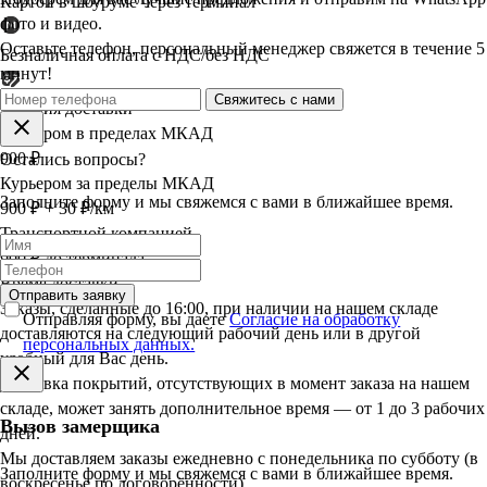
Картой в шоуруме через терминал
фото и видео.
Оставьте телефон, персональный менеджер свяжется в течение 5
Безналичная оплата с НДС/без НДС
минут!
Свяжитесь с нами
Условия доставки
Курьером в пределах МКАД
900 ₽
Остались вопросы?
Курьером за пределы МКАД
Заполните форму и мы свяжемся с вами в ближайшее время.
900 ₽ + 30 ₽/км
Транспортной компанией
900 ₽ до терминала
Время доставки
Отправить заявку
Заказы, сделанные до 16:00, при наличии на нашем складе
Отправляя форму, вы даете
Согласие на обработку
доставляются на следующий рабочий день или в другой
персональных данных.
удобный для Вас день.
Доставка покрытий, отсутствующих в момент заказа на нашем
складе, может занять дополнительное время — от 1 до 3 рабочих
Вызов замерщика
дней.
Мы доставляем заказы ежедневно с понедельника по субботу (в
Заполните форму и мы свяжемся с вами в ближайшее время.
воскресенье по договорённости).