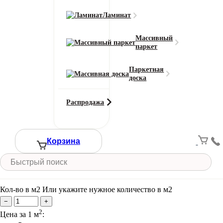
Область применения
ковровая плитка
Ламинат
Состав ворса
100% SDN (Solution Dyed Nylon)
Массивный
паркет
Тип ворса
Петлевой
Паркетная
Цвет
доска
Серый
Смотреть все характеристики
Распродажа
Ширина (м)
Корзина
Длина (м)
Кол-во в м2
Или укажите нужное количество в м2
−
+
2
Цена за 1 м
: