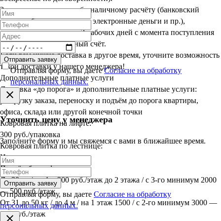
Заказы, оплаченные по безналичному расчёту (банковский
перевод, банковская карта, электронные деньги и пр.),
доставляются в срок до 3 рабочих дней с момента поступления
оплаты на наш расчётный счёт.
Если вам нужна доставка в другое время, уточните возможность
Отправить заявку
такой доставки у нашего менеджера!
Отправляя форму, вы даете
Согласие на обработку
Дополнительные платные услуги
персональных данных.
Доставка «до порога» и дополнительные платные услуги:
разгрузку заказа, переноску и подъём до порога квартиры,
офиса, склада или другой конечной точки
Уточнить цену у менеджера
Ковровая плитка на лифте:
300 руб./упаковка
Заполните форму и мы свяжемся с вами в ближайшее время.
Ковровая плитка по лестнице:
Индивидуально
Подъём без лифта:
До 30 кг / до 4 м 300 руб./этаж до 2 этажа / с 3-го минимум 2000
Отправить заявку
— 500 руб./этаж
Отправляя форму, вы даете
Согласие на обработку
От 31 до 50 кг / до 4 м / на 1 этаж 1500 / с 2-го минимум 3000 —
персональных данных.
600 руб./этаж