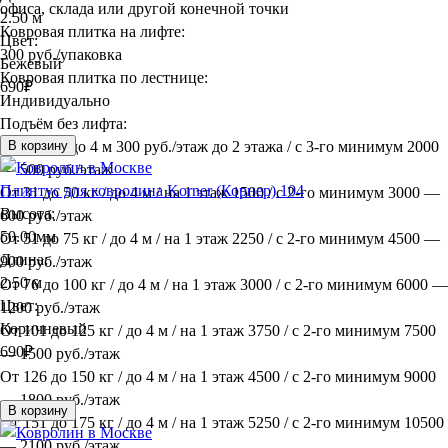
офиса, склада или другой конечной точки
2.50 м
Ковровая плитка на лифте:
Цвет:
300 руб./упаковка
Бежевый
Ковровая плитка по лестнице:
690
₽
Индивидуально
Подъём без лифта:
До 30 кг / до 4 м 300 руб./этаж до 2 этажа / с 3-го минимум 2000
В корзину
— 500 руб./этаж
Плинтус для ковролина Korner (Корнер) 104
От 31 до 50 кг / до 4 м / на 1 этаж 1500 / с 2-го минимум 3000 —
Высота:
600 руб./этаж
50.00мм
От 51 до 75 кг / до 4 м / на 1 этаж 2250 / с 2-го минимум 4500 —
Длина:
900 руб./этаж
2.50 м
От 76 до 100 кг / до 4 м / на 1 этаж 3000 / с 2-го минимум 6000 —
Цвет:
1200 руб./этаж
Коричневый
От 101 до 125 кг / до 4 м / на 1 этаж 3750 / с 2-го минимум 7500
690
₽
— 1500 руб./этаж
От 126 до 150 кг / до 4 м / на 1 этаж 4500 / с 2-го минимум 9000
— 1800 руб./этаж
В корзину
От 151 до 175 кг / до 4 м / на 1 этаж 5250 / с 2-го минимум 10500
— 2100 руб./этаж