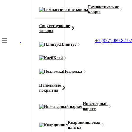
Гимнастические
ковры
Сопутствующие
товары
Подбор коврового покрытия
+7 (977) 089-82-92
Главная
Плинтус
Сопутствующие товары
Плинтус для ковролина Korner (Корнер)
Клей
Подложка
Главная
Сопутствующие товары
Напольные
покрытия
Плинтус для ковролина Korner (Корнер)
Инженерный
113
паркет
Кварцвиниловая
Смотреть все характеристики
плитка