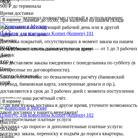
690
₽
900 ₽ до терминала
Время доставки
Доставим материал полностью готовый к использованию
В корзину
Заказы, сделанные до 16:00, при наличии на нашем складе
доставляются на следующий рабочий день или в другой
Плинтус для ковролина Korner (Корнер) 101
удобный для Вас день.
Высота:
Доставка покрытий, отсутствующих в момент заказа на нашем
50.00мм
складе, может занять дополнительное время — от 1 до 3 рабочих
Есть возможность оказания услуги на дому
Длина:
дней.
2.50 м
Мы доставляем заказы ежедневно с понедельника по субботу (в
Цвет:
воскресенье по договорённости).
Светлый бежевый
Заказы, оплаченные по безналичному расчёту (банковский
690
₽
перевод, банковская карта, электронные деньги и пр.),
доставляются в срок до 3 рабочих дней с момента поступления
оплаты на наш расчётный счёт.
В корзину
Если вам нужна доставка в другое время, уточните возможность
такой доставки у нашего менеджера!
Плинтус для ковролина Korner (Корнер) 102
Дополнительные платные услуги
Высота:
Доставка «до порога» и дополнительные платные услуги:
50.00мм
разгрузку заказа, переноску и подъём до порога квартиры,
Длина: