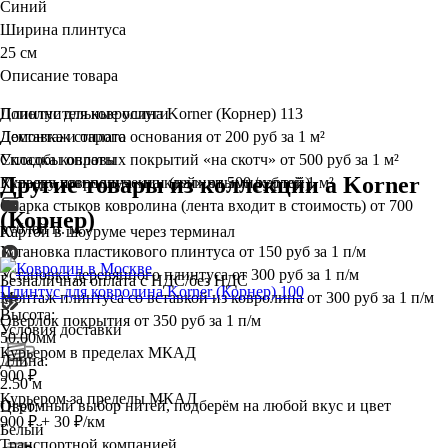
Синий
Ширина плинтуса
25 см
Описание товара
Плинтус для ковролина Korner (Корнер) 113
Дополнительные услуги
Демонтаж старого основания
Доставка и оплата
от 200 руб за 1 м²
Укладка ковровых покрытий «на скотч»
Способы оплаты
от 500 руб за 1 м²
Другие товары из коллекции а Korner
Укладка ковролина «на клей»
Курьеру при получении (наличными/картой)
от 500 рублей 1 м²
Сварка стыков ковролина (лента входит в стоимость)
от 700
(Корнер)
рублей п. м.
Картой в шоуруме через терминал
Установка пластикового плинтуса
от 150 руб за 1 п/м
Установка деревянного плинтуса
от 300 руб за 1 п/м
Безналичная оплата с НДС/без НДС
Плинтус для ковролина Korner (Корнер) 100
Монтаж плинтуса со вставкой из ковролина
от 300 руб за 1 п/м
Высота:
Оверлок покрытия
от 350 руб за 1 п/м
Условия доставки
50.00мм
Курьером в пределах МКАД
Длина:
900 ₽
2.50 м
Курьером за пределы МКАД
Огромный выбор нитей, подберём на любой вкус и цвет
Цвет:
900 ₽ + 30 ₽/км
Белый
Транспортной компанией