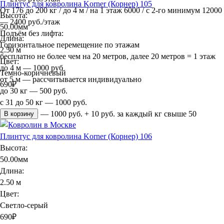
Плинтус для ковролина Korner (Корнер) 105
От 176 до 200 кг / до 4 м / на 1 этаж 6000 / с 2-го минимум 12000
Высота:
— 2400 руб./этаж
50.00мм
Подъём без лифта:
Длина:
Горизонтальное перемещение по этажам
2.50 м
бесплатно не более чем на 20 метров, далее 20 метров = 1 этаж
Цвет:
до 4 м — 1000 руб
Темно-коричневый
от 5 м — рассчитывается индивидуально
690
₽
до 30 кг — 500 руб.
с 31 до 50 кг — 1000 руб.
более 50 кг — 1000 руб. + 10 руб. за каждый кг свыше 50
В корзину
Плинтус для ковролина Korner (Корнер) 106
Высота:
50.00мм
Длина:
2.50 м
Цвет:
Светло-серый
690
₽