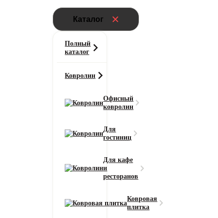
Каталог
Полный
каталог
Ковролин
Офисный
ковролин
Для
гостиниц
Для кафе
и
ресторанов
Ковровая
плитка