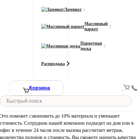
Ширина (м)
Ламинат
Массивный
Длина (м)
паркет
Паркетная
доска
Кол-во в м2
Или укажите нужное количество в м2
−
+
Распродажа
2
Цена за 1 м
:
690
₽
Итого:
Итого к оплате:
690 ₽
Корзина
Добавить в корзину
Вызовите замерщика бесплатно!
Это поможет сэкономить до 10% материала и уменьшит
стоимость. Сотрудник нашей компании подъедет на дом или в
офис в течение 24 часов после вызова рассчитает метраж,
количество рулонов и стоимость.
Вы сможете оценить качество