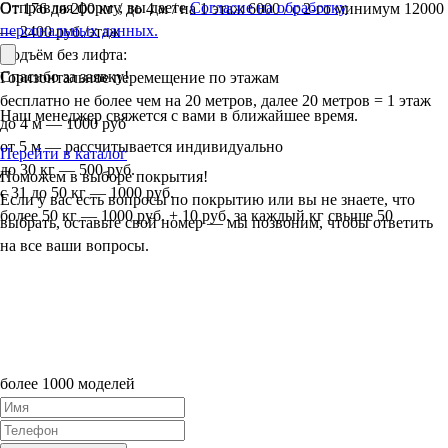
Отправляя форму, вы даете
Согласие на обработку
От 176 до 200 кг / до 4 м / на 1 этаж 6000 / с 2-го минимум 12000
персональных данных.
— 2400 руб./этаж
Подъём без лифта:
Спасибо за заявку!
Горизонтальное перемещение по этажам
бесплатно не более чем на 20 метров, далее 20 метров = 1 этаж
Наш менеджер свяжется с вами в ближайшее время.
до 4 м — 1000 руб
от 5 м — рассчитывается индивидуально
Перейти в каталог
до 30 кг — 500 руб.
Поможем в выборе покрытия!
с 31 до 50 кг — 1000 руб.
Если у вас есть вопросы по покрытию или вы не знаете, что
более 50 кг — 1000 руб. + 10 руб. за каждый кг свыше 50
выбрать, оставьте свой номер — мы позвоним, чтобы ответить
на все ваши вопросы.
более 1000 моделей