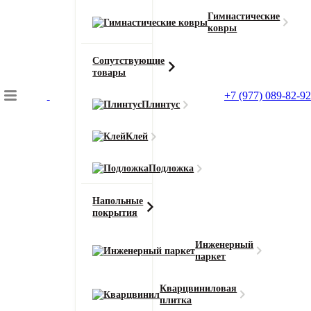
Гимнастические
ковры
Сопутствующие
товары
+7 (977) 089-82-92
Плинтус
Подбор коврового покрытия
Клей
Главная
Сопутствующие товары
Подложка
Плинтус Bonkeel Object (Обджект)
Напольные
покрытия
Главная
Инженерный
Сопутствующие товары
паркет
Плинтус Bonkeel Object (Обджект) 5802
Кварцвиниловая
плитка