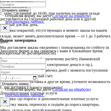
900 ₽ до терминала
Время доставки
Отправить заявку
Заказы, сделанные до 16:00, при наличии на нашем складе
Отправляя форму, вы даете
Согласие на обработку
доставляются на следующий рабочий день или в другой
персональных данных.
удобный для Вас день.
Доставка покрытий, отсутствующих в момент заказа на нашем
складе, может занять дополнительное время — от 1 до 3 рабочих
Вызов замерщика
дней.
Мы доставляем заказы ежедневно с понедельника по субботу (в
Заполните форму и мы свяжемся с вами в ближайшее время.
воскресенье по договорённости).
Заказы, оплаченные по безналичному расчёту (банковский
перевод, банковская карта, электронные деньги и пр.),
доставляются в срок до 3 рабочих дней с момента поступления
оплаты на наш расчётный счёт.
Если вам нужна доставка в другое время, уточните возможность
Отправить заявку
такой доставки у нашего менеджера!
Отправляя форму, вы даете
Согласие на обработку
Дополнительные платные услуги
персональных данных.
Доставка «до порога» и дополнительные платные услуги:
разгрузку заказа, переноску и подъём до порога квартиры,
офиса, склада или другой конечной точки