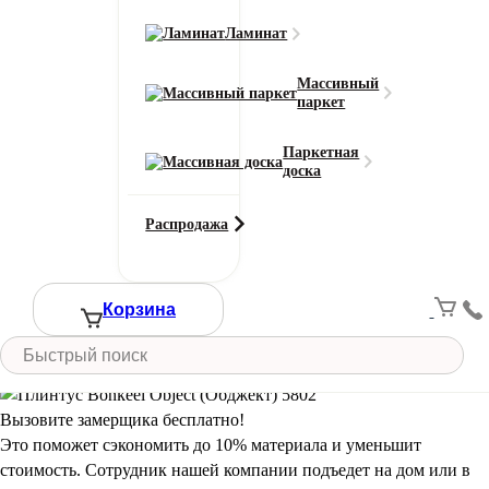
Смотреть все характеристики
Ламинат
Ширина (м)
Массивный
паркет
Длина (м)
Паркетная
доска
Кол-во в м2
Или укажите нужное количество в м2
Распродажа
−
+
2
Цена за 1 м
:
106
₽
Корзина
Итого:
Итого к оплате:
106 ₽
Добавить в корзину
Вызовите замерщика бесплатно!
Это поможет сэкономить до 10% материала и уменьшит
стоимость. Сотрудник нашей компании подъедет на дом или в