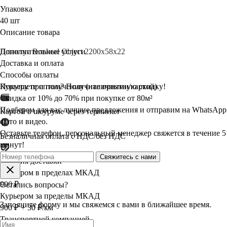
Упаковка
40 шт
Описание товара
Плинтус Bonkeel Object 2200x58x22
Дополнительные услуги
Доставка и оплата
Способы оплаты
Курьеру при получении (наличными/картой)
Покупаете оптом? Получите
приятную
скидку!
Скидка от 10% до 70% при покупке от 80м²
Подберем для вас лучшие предложения и отправим на WhatsApp
Картой в шоуруме через терминал
фото и видео.
Оставьте телефон, персональный менеджер свяжется в течение 5
Безналичная оплата с НДС/без НДС
минут!
Свяжитесь с нами
Условия доставки
Курьером в пределах МКАД
900 ₽
Остались вопросы?
Курьером за пределы МКАД
Заполните форму и мы свяжемся с вами в ближайшее время.
900 ₽ + 30 ₽/км
Транспортной компанией