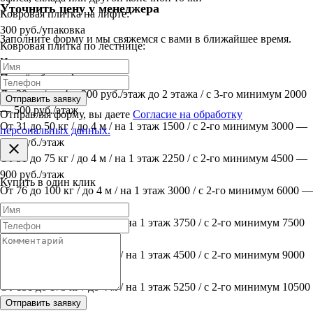
Уточнить цену у менеджера
Ковровая плитка на лифте:
300 руб./упаковка
Заполните форму и мы свяжемся с вами в ближайшее время.
Ковровая плитка по лестнице:
Индивидуально
Подъём без лифта:
До 30 кг / до 4 м 300 руб./этаж до 2 этажа / с 3-го минимум 2000
Отправить заявку
— 500 руб./этаж
Отправляя форму, вы даете
Согласие на обработку
От 31 до 50 кг / до 4 м / на 1 этаж 1500 / с 2-го минимум 3000 —
персональных данных.
600 руб./этаж
От 51 до 75 кг / до 4 м / на 1 этаж 2250 / с 2-го минимум 4500 —
900 руб./этаж
Купить в один клик
От 76 до 100 кг / до 4 м / на 1 этаж 3000 / с 2-го минимум 6000 —
1200 руб./этаж
От 101 до 125 кг / до 4 м / на 1 этаж 3750 / с 2-го минимум 7500
— 1500 руб./этаж
От 126 до 150 кг / до 4 м / на 1 этаж 4500 / с 2-го минимум 9000
— 1800 руб./этаж
От 151 до 175 кг / до 4 м / на 1 этаж 5250 / с 2-го минимум 10500
— 2100 руб./этаж
Отправить заявку