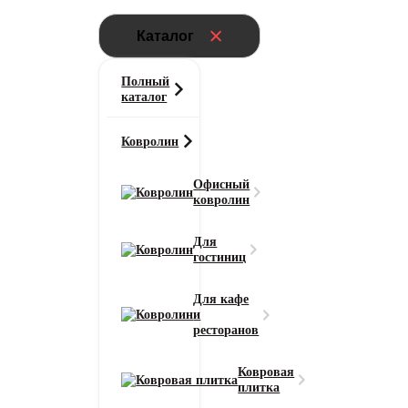
Каталог
Полный
каталог
Ковролин
Офисный
ковролин
Для
гостиниц
Для кафе
и
ресторанов
Ковровая
плитка