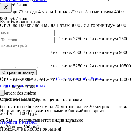
600 руб./этаж
От 51 до 75 кг / до 4 м / на 1 этаж 2250 / с 2-го минимум 4500 —
900 руб./этаж
Купить в один клик
От 76 до 100 кг / до 4 м / на 1 этаж 3000 / с 2-го минимум 6000 —
1200 руб./этаж
От 101 до 125 кг / до 4 м / на 1 этаж 3750 / с 2-го минимум 7500
— 1500 руб./этаж
От 126 до 150 кг / до 4 м / на 1 этаж 4500 / с 2-го минимум 9000
— 1800 руб./этаж
От 151 до 175 кг / до 4 м / на 1 этаж 5250 / с 2-го минимум 10500
— 2100 руб./этаж
Отправить заявку
Отправляя форму, вы даете
Согласие на обработку
От 176 до 200 кг / до 4 м / на 1 этаж 6000 / с 2-го минимум 12000
персональных данных.
— 2400 руб./этаж
Подъём без лифта:
Спасибо за заявку!
Горизонтальное перемещение по этажам
бесплатно не более чем на 20 метров, далее 20 метров = 1 этаж
Наш менеджер свяжется с вами в ближайшее время.
до 4 м — 1000 руб
от 5 м — рассчитывается индивидуально
Перейти в каталог
до 30 кг — 500 руб.
Поможем в выборе покрытия!