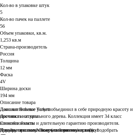
Кол-во в упаковке штук
5
Кол-во пачек на паллете
56
Объем упаковки, кв.м.
1,253 кв.м
Страна-производитель
Россия
Толщина
12 мм
Фаска
4V
Ширина доски
194 мм
Описание товара
Ламинат Boheme Tarkett объединил в себе природную красоту и
Дополнительные услуги
прочность натурального дерева. Коллекция имеет 34 класс
Доставка и оплата
износостойкости и длительную гарантию производителя.
Способы оплаты
Дизайн напольных покрытий позволяет легко подобрать
Курьеру при получении (наличными/картой)
Покупаете оптом? Получите
приятную
скидку!