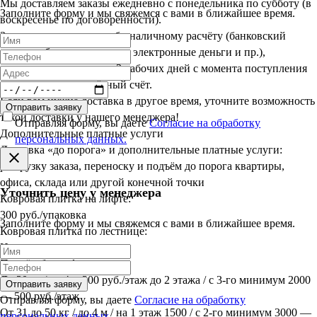
Мы доставляем заказы ежедневно с понедельника по субботу (в
Заполните форму и мы свяжемся с вами в ближайшее время.
воскресенье по договорённости).
Заказы, оплаченные по безналичному расчёту (банковский
перевод, банковская карта, электронные деньги и пр.),
доставляются в срок до 3 рабочих дней с момента поступления
оплаты на наш расчётный счёт.
Если вам нужна доставка в другое время, уточните возможность
Отправить заявку
такой доставки у нашего менеджера!
Отправляя форму, вы даете
Согласие на обработку
Дополнительные платные услуги
персональных данных.
Доставка «до порога» и дополнительные платные услуги:
разгрузку заказа, переноску и подъём до порога квартиры,
офиса, склада или другой конечной точки
Уточнить цену у менеджера
Ковровая плитка на лифте:
300 руб./упаковка
Заполните форму и мы свяжемся с вами в ближайшее время.
Ковровая плитка по лестнице:
Индивидуально
Подъём без лифта:
До 30 кг / до 4 м 300 руб./этаж до 2 этажа / с 3-го минимум 2000
Отправить заявку
— 500 руб./этаж
Отправляя форму, вы даете
Согласие на обработку
От 31 до 50 кг / до 4 м / на 1 этаж 1500 / с 2-го минимум 3000 —
персональных данных.