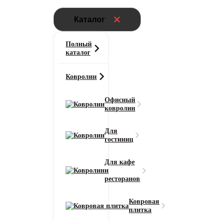
Каталог
Полный
каталог
Ковролин
Офисный
ковролин
Для
гостиниц
Для кафе
и
ресторанов
Ковровая
плитка