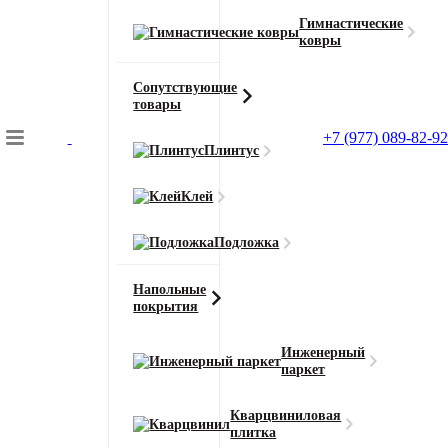
Гимнастические
ковры
Сопутствующие
товары
+7 (977) 089-82-92
Плинтус
Подбор коврового покрытия
Клей
Главная
Напольные покрытия
Подложка
Ламинат Tarkett Boheme 1233
Напольные
покрытия
Главная
Инженерный
Напольные покрытия
паркет
Ламинат Tarkett Boheme 1233 Уорхол
Кварцвиниловая
плитка