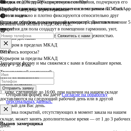
оттенок под интерьер конкретного помещения, подчеркнув его
Скидка от 10% до 70% при покупке от 80м²
стиль. За простоту укладки отвечает система замков TC-Lock —
Подберем для вас лучшие предложения и отправим на WhatsApp
Картой в шоуруме через терминал
панели надежно и плотно фиксируются относительно друг
фото и видео.
друга, не образовывая внутренних полостей. Долговечные
Оставьте телефон, персональный менеджер свяжется в течение 5
Безналичная оплата с НДС/без НДС
покрытия для пола создадут в помещении гармонию, уют,
минут!
порадуют безупречным внешним видом и надежностью.
Свяжитесь с нами
Условия доставки
Курьером в пределах МКАД
900 ₽
Остались вопросы?
Курьером за пределы МКАД
Заполните форму и мы свяжемся с вами в ближайшее время.
900 ₽ + 30 ₽/км
Транспортной компанией
900 ₽ до терминала
Время доставки
Отправить заявку
Заказы, сделанные до 16:00, при наличии на нашем складе
Отправляя форму, вы даете
Согласие на обработку
доставляются на следующий рабочий день или в другой
персональных данных.
удобный для Вас день.
Доставка покрытий, отсутствующих в момент заказа на нашем
складе, может занять дополнительное время — от 1 до 3 рабочих
Вызов замерщика
дней.