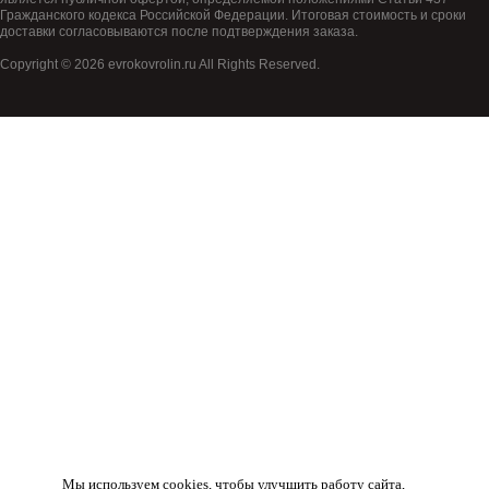
Гражданского кодекса Российской Федерации. Итоговая стоимость и сроки
доставки согласовываются после подтверждения заказа.
Copyright © 2026 evrokovrolin.ru All Rights Reserved.
Товар добавлен в корзину!
Мы используем cookies, чтобы улучшить работу сайта,