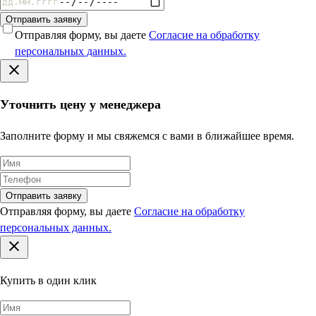
От 151 до 175 кг / до 4 м / на 1 этаж 5250 / с 2-го минимум
Отправить заявку
10500 — 2100 руб./этаж
От 176 до 200 кг / до 4 м / на 1 этаж 6000 / с 2-го минимум
Отправляя форму, вы даете
Согласие на обработку
12000 — 2400 руб./этаж
персональных данных.
Подъём без лифта:
Уточнить цену у менеджера
Горизонтальное перемещение по этажам
бесплатно не более чем на 20 метров, далее 20 метров = 1
этаж
Заполните форму и мы свяжемся с вами в ближайшее время.
до 4 м — 1000 руб
от 5 м — рассчитывается индивидуально
до 30 кг — 500 руб.
с 31 до 50 кг — 1000 руб.
Отправить заявку
более 50 кг — 1000 руб. + 10 руб. за каждый кг свыше 50
Отправляя форму, вы даете
Согласие на обработку
персональных данных.
Купить в один клик