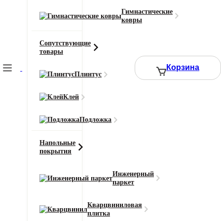
Фаска
4V
Гимнастические
ковры
Ширина доски
194 мм
Сопутствующие
Смотреть все характеристики
товары
Корзина
Плинтус
2
Цена за 1 м
:
2380
₽
Клей
Ширина (м)
Длина (м)
Подложка
Или укажите нужное количество в м2
Напольные
−
+
покрытия
Инженерный
2380 ₽
паркет
Итого к оплате:
Кварцвиниловая
плитка
Добавить в корзину