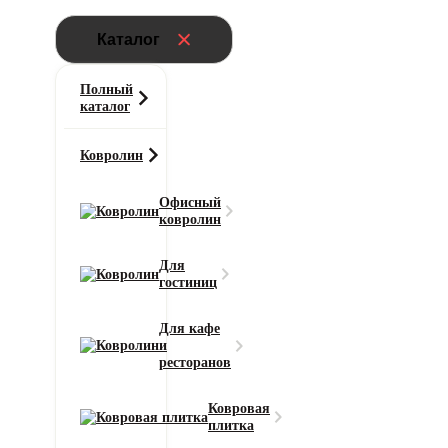
Каталог
Полный
каталог
Ковролин
Офисный
ковролин
Главная
Для
Напольные покрытия
гостиниц
Ламинат Tarkett Boheme 1233 Джаггер
Для кафе
и
Длина доски
ресторанов
1292 мм
Толщина
Ковровая
12 мм
плитка