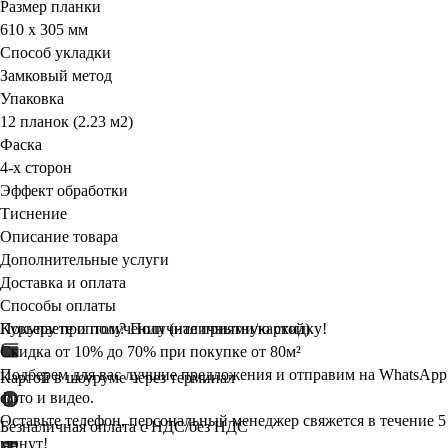
Размер планки
610 х 305 мм
Способ укладки
Замковый метод
Упаковка
12 планок (2.23 м2)
Фаска
4-х сторон
Эффект обработки
Тиснение
Описание товара
Дополнительные услуги
Доставка и оплата
Способы оплаты
Курьеру при получении (наличными/картой)
Покупаете оптом? Получите
приятную
скидку!
Скидка от 10% до 70% при покупке от 80м²
Подберем для вас лучшие предложения и отправим на WhatsApp
Картой в шоуруме через терминал
фото и видео.
Оставьте телефон, персональный менеджер свяжется в течение 5
Безналичная оплата с НДС/без НДС
минут!