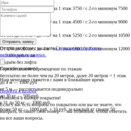
1200 руб./этаж
От 101 до 125 кг / до 4 м / на 1 этаж 3750 / с 2-го минимум 7500
— 1500 руб./этаж
От 126 до 150 кг / до 4 м / на 1 этаж 4500 / с 2-го минимум 9000
— 1800 руб./этаж
От 151 до 175 кг / до 4 м / на 1 этаж 5250 / с 2-го минимум 10500
— 2100 руб./этаж
Отправить заявку
Отправляя форму, вы даете
Согласие на обработку
От 176 до 200 кг / до 4 м / на 1 этаж 6000 / с 2-го минимум 12000
персональных данных.
— 2400 руб./этаж
Подъём без лифта:
Спасибо за заявку!
Горизонтальное перемещение по этажам
бесплатно не более чем на 20 метров, далее 20 метров = 1 этаж
Наш менеджер свяжется с вами в ближайшее время.
до 4 м — 1000 руб
от 5 м — рассчитывается индивидуально
Перейти в каталог
до 30 кг — 500 руб.
Поможем в выборе покрытия!
с 31 до 50 кг — 1000 руб.
Если у вас есть вопросы по покрытию или вы не знаете, что
более 50 кг — 1000 руб. + 10 руб. за каждый кг свыше 50
выбрать, оставьте свой номер — мы позвоним, чтобы ответить
на все ваши вопросы.