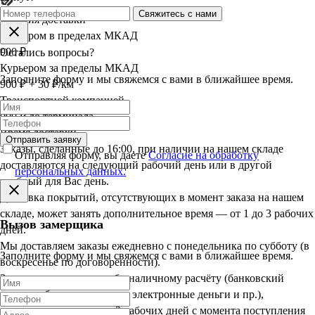
Свяжитесь с нами
Условия доставки
Курьером в пределах МКАД
900 ₽
Остались вопросы?
Курьером за пределы МКАД
Заполните форму и мы свяжемся с вами в ближайшее время.
900 ₽ + 30 ₽/км
Транспортной компанией
900 ₽ до терминала
Время доставки
Отправить заявку
Заказы, сделанные до 16:00, при наличии на нашем складе
Отправляя форму, вы даете
Согласие на обработку
доставляются на следующий рабочий день или в другой
персональных данных.
удобный для Вас день.
Доставка покрытий, отсутствующих в момент заказа на нашем
складе, может занять дополнительное время — от 1 до 3 рабочих
Вызов замерщика
дней.
Мы доставляем заказы ежедневно с понедельника по субботу (в
Заполните форму и мы свяжемся с вами в ближайшее время.
воскресенье по договорённости).
Заказы, оплаченные по безналичному расчёту (банковский
перевод, банковская карта, электронные деньги и пр.),
доставляются в срок до 3 рабочих дней с момента поступления