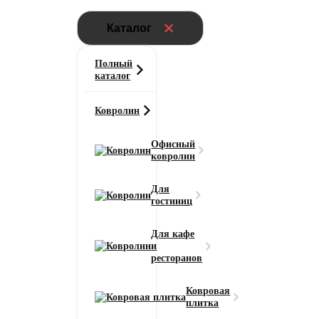
Каталог
Полный
каталог
Ковролин
Офисный
ковролин
Для
гостиниц
Для кафе
и
ресторанов
Ковровая
плитка