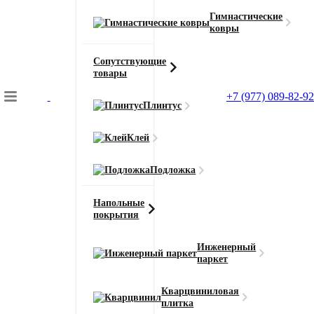
Гимнастические
ковры
Сопутствующие
товары
+7 (977) 089-82-92
Плинтус
Подбор коврового покрытия
Клей
Главная
Напольные покрытия
Подложка
Кварцвинил SPC Bonkeel Tile (Таил)
Напольные
покрытия
Инженерный
паркет
Главная
Напольные покрытия
Кварцвиниловая
плитка
Кварцвинил SPC Bonkeel Tile (Таил)