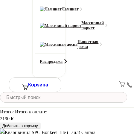
Carrara
Ламинат
Массивный
Смотреть все характеристики
паркет
Ширина (м)
Паркетная
доска
Длина (м)
Распродажа
Кол-во в м2
Или укажите нужное количество в м2
Корзина
−
+
2
Цена за 1 м
:
2190
₽
Итого:
Итого к оплате:
2190 ₽
Добавить в корзину