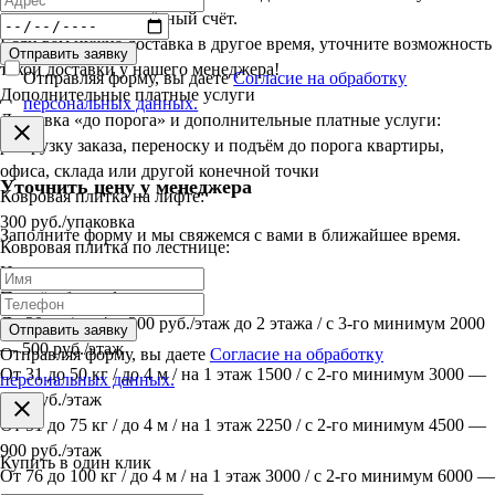
оплаты на наш расчётный счёт.
Если вам нужна доставка в другое время, уточните возможность
Отправить заявку
такой доставки у нашего менеджера!
Отправляя форму, вы даете
Согласие на обработку
Дополнительные платные услуги
персональных данных.
Доставка «до порога» и дополнительные платные услуги:
разгрузку заказа, переноску и подъём до порога квартиры,
офиса, склада или другой конечной точки
Уточнить цену у менеджера
Ковровая плитка на лифте:
300 руб./упаковка
Заполните форму и мы свяжемся с вами в ближайшее время.
Ковровая плитка по лестнице:
Индивидуально
Подъём без лифта:
До 30 кг / до 4 м 300 руб./этаж до 2 этажа / с 3-го минимум 2000
Отправить заявку
— 500 руб./этаж
Отправляя форму, вы даете
Согласие на обработку
От 31 до 50 кг / до 4 м / на 1 этаж 1500 / с 2-го минимум 3000 —
персональных данных.
600 руб./этаж
От 51 до 75 кг / до 4 м / на 1 этаж 2250 / с 2-го минимум 4500 —
900 руб./этаж
Купить в один клик
От 76 до 100 кг / до 4 м / на 1 этаж 3000 / с 2-го минимум 6000 —