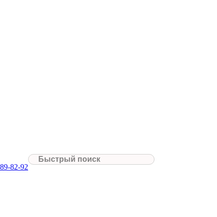
089-82-92
ь. Сотрудник нашей компании подъедет на дом или в офис в теч