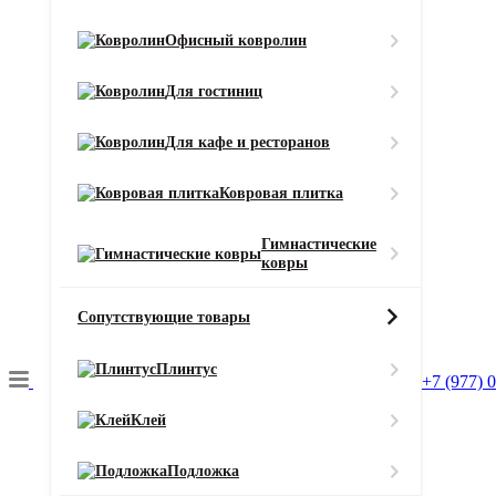
Смотреть все характеристики
Офисный ковролин
Ширина (м)
Для гостиниц
Для кафе и ресторанов
Длина (м)
Ковровая плитка
Гимнастические
Кол-во в м2
Или укажите нужное количество в м2
ковры
−
+
2
Цена за 1 м
:
Сопутствующие товары
2620
₽
Итого:
Итого к оплате:
Плинтус
+7 (977) 
2620 ₽
Добавить в корзину
Клей
Вызовите замерщика бесплатно!
Подложка
Это поможет сэкономить до 10% материала и уменьшит стоимост