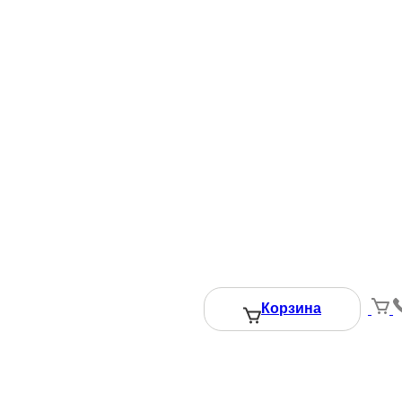
Корзина
ение 24 часов после вызова рассчитает метраж, количество