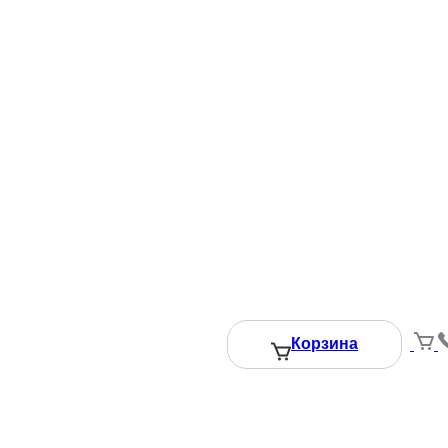
3060 ₽
того:
Добавить в корзину
Вызвать замерщика
Корзина
даете Согласие на обработку персональных данных.