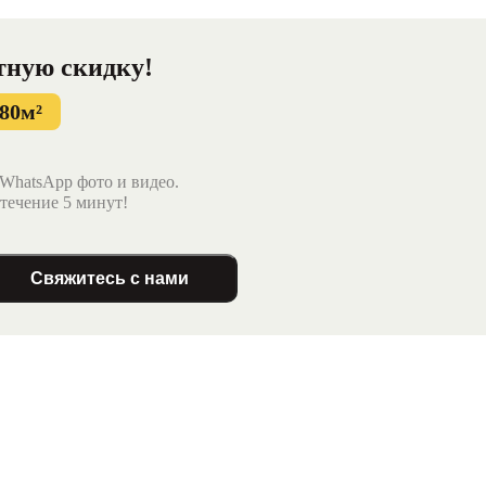
тную
скидку!
80м²
WhatsApp фото и видео.
течение 5 минут!
Свяжитесь с нами