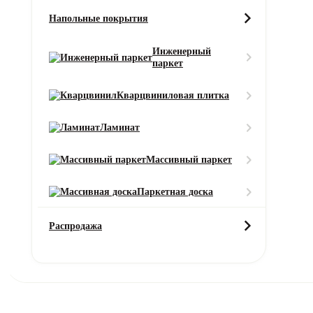
Напольные покрытия
Характеристики
Описание
Услуги
Инженерный
паркет
Характеристики товара
Кварцвиниловая плитка
Защитный слой
0.55 мм
Ламинат
Класс пожарной безопасности
Массивный паркет
КМ2
Класс эксплуатации
Паркетная доска
23/33/42
Распродажа
Коллекция
Maximus Herringbone
Общая толщина
2.5 мм