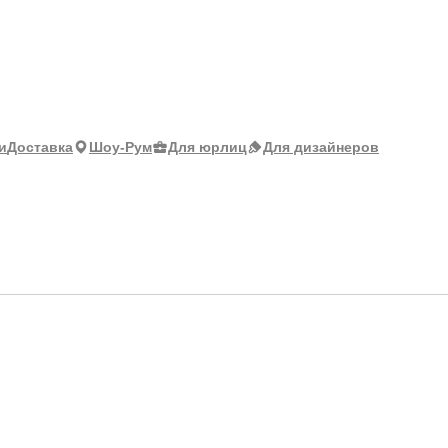
и
Доставка
Шоу-Рум
Для юрлиц
Для дизайнеров
tus Highland OAK Classic 33
Ши
Ц