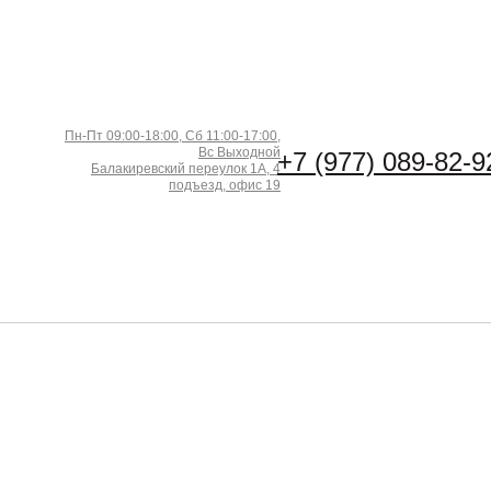
Пн-Пт 09:00-18:00, Сб 11:00-17:00,
Вс Выходной
+7 (977) 089-82-9
Балакиревский переулок 1А, 4
подъезд, офис 19
рина (м)
Длина (м)
Кол-во в м2
−
+
2
ена за 1 м
:
3060
₽