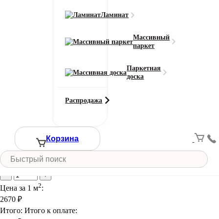
Высота ворса (мм)
3.5
Ламинат
Состав основы
Битум
Массивный
паркет
Цвет
Красный
Паркетная
Смотреть все характеристики
доска
Ширина (м)
Распродажа
Длина (м)
Корзина
Кол-во в м2
Или укажите нужное количество в м2
−
+
2
Цена за 1 м
:
2670
₽
Итого:
Итого к оплате: