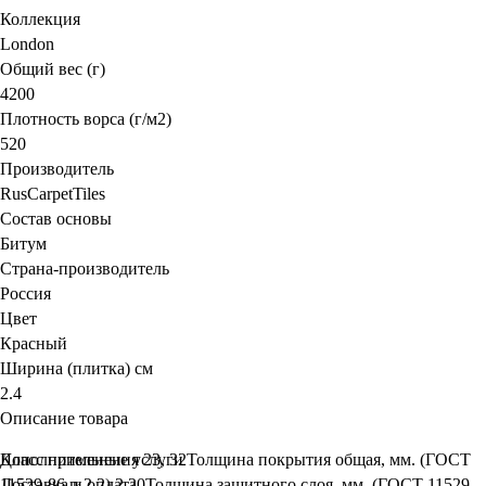
Коллекция
London
Общий вес (г)
4200
Плотность ворса (г/м2)
520
Производитель
RusCarpetTiles
Состав основы
Битум
Страна-производитель
Россия
Цвет
Красный
Ширина (плитка) см
2.4
Описание товара
Класс применения 23, 32Толщина покрытия общая, мм. (ГОСТ
Дополнительные услуги
11529-86 п.2.2) 2.20Толщина защитного слоя, мм. (ГОСТ 11529
Доставка и оплата