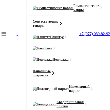
Гимнастические
ковры
Сопутствующие
товары
+7 (977) 089-82-92
Плинтус
Подбор коврового покрытия
Клей
Главная
Ковролин
Подложка
Ковровая плитка London (Лондон)
Напольные
покрытия
Главная
Инженерный
Ковролин
паркет
Ковровая плитка London (Лондон) 1276
Кварцвиниловая
плитка