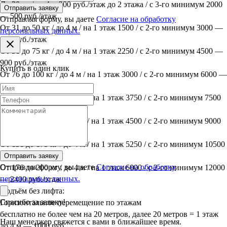
До 30 кг / до 4 м 300 руб./этаж до 2 этажа / с 3-го минимум 2000
Отправить заявку
— 500 руб./этаж
Отправляя форму, вы даете
Согласие на обработку
От 31 до 50 кг / до 4 м / на 1 этаж 1500 / с 2-го минимум 3000 —
персональных данных.
600 руб./этаж
От 51 до 75 кг / до 4 м / на 1 этаж 2250 / с 2-го минимум 4500 —
900 руб./этаж
Купить в один клик
От 76 до 100 кг / до 4 м / на 1 этаж 3000 / с 2-го минимум 6000 —
1200 руб./этаж
От 101 до 125 кг / до 4 м / на 1 этаж 3750 / с 2-го минимум 7500
— 1500 руб./этаж
От 126 до 150 кг / до 4 м / на 1 этаж 4500 / с 2-го минимум 9000
— 1800 руб./этаж
От 151 до 175 кг / до 4 м / на 1 этаж 5250 / с 2-го минимум 10500
— 2100 руб./этаж
Отправить заявку
Отправляя форму, вы даете
Согласие на обработку
От 176 до 200 кг / до 4 м / на 1 этаж 6000 / с 2-го минимум 12000
персональных данных.
— 2400 руб./этаж
Подъём без лифта:
Спасибо за заявку!
Горизонтальное перемещение по этажам
бесплатно не более чем на 20 метров, далее 20 метров = 1 этаж
Наш менеджер свяжется с вами в ближайшее время.
до 4 м — 1000 руб