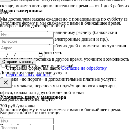
складе, может занять дополнительное время — от 1 до 3 рабочих
Вызов замерщика
дней.
Мы доставляем заказы ежедневно с понедельника по субботу (в
Заполните форму и мы свяжемся с вами в ближайшее время.
воскресенье по договорённости).
Заказы, оплаченные по безналичному расчёту (банковский
перевод, банковская карта, электронные деньги и пр.),
доставляются в срок до 3 рабочих дней с момента поступления
оплаты на наш расчётный счёт.
Если вам нужна доставка в другое время, уточните возможность
Отправить заявку
такой доставки у нашего менеджера!
Отправляя форму, вы даете
Согласие на обработку
Дополнительные платные услуги
персональных данных.
Доставка «до порога» и дополнительные платные услуги:
разгрузку заказа, переноску и подъём до порога квартиры,
офиса, склада или другой конечной точки
Уточнить цену у менеджера
Ковровая плитка на лифте:
300 руб./упаковка
Заполните форму и мы свяжемся с вами в ближайшее время.
Ковровая плитка по лестнице:
Индивидуально
Подъём без лифта: