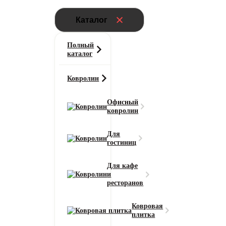
Каталог
Полный
каталог
Ковролин
Офисный
ковролин
Для
гостиниц
Для кафе
и
ресторанов
Ковровая
плитка