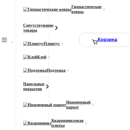
Состав основы
Битум
Гимнастические
ковры
Тип ворса
Кат-луп
Сопутствующие
товары
Цвет
Голубой
Корзина
Плинтус
Смотреть все характеристики
Клей
2
Цена за 1 м
:
2290
₽
Подложка
Ширина (м)
Длина (м)
Напольные
покрытия
Или укажите нужное количество в м2
Инженерный
−
+
паркет
Кварцвиниловая
2290 ₽
Итого к оплате:
плитка