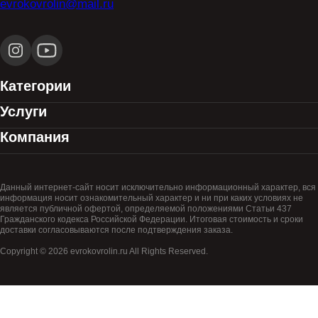
evrokovrolin@mail.ru
Категории
Услуги
Компания
Данный интернет-сайт носит исключительно информационный характер, вся
информация носит ознакомительный характер и ни при каких условиях не
является публичной офертой, определяемой положениями Статьи 437
Гражданского кодекса Российской Федерации. Итоговая стоимость и сроки
доставки согласовываются после подтверждения заказа.
Copyright © 2026 evrokovrolin.ru All Rights Reserved.
Товар добавлен в корзину!