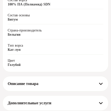
Состав ворса
100% ПА (Полиамид) SDN
Состав основы
Битум
Страна-производитель
Бельгия
Тип ворса
Кат-луп
Цвет
Голубой
Описание товара
Ковровая плитка AW Medusa (Медуза) относится к категории
ковровая плитка. На странице есть подробные характеристики:
фото, цвет, размеры, страна производитель и т.д.
Дополнительные услуги