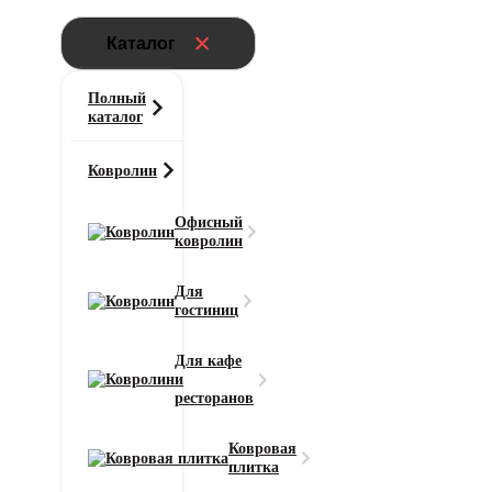
Каталог
Полный
каталог
Ковролин
Офисный
ковролин
Главная
Для
Ковролин
гостиниц
Ковровая плитка AW Medusa (Медуза) 84
Для кафе
и
Кол-во м/упак.
ресторанов
5 м2
Состав ворса
Ковровая
100% ПА (Полиамид) SDN
плитка