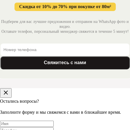
Заказы, сделанные до 16:00, при наличии на нашем складе
Скидка от 10% до 70% при покупке от 80м²
доставляются на следующий рабочий день или в другой
удобный для Вас день.
Доставка покрытий, отсутствующих в момент заказа на
Подберем для вас лучшие предложения и отправим на WhatsApp фото и
нашем складе, может занять дополнительное время — от 1
видео.
до 3 рабочих дней.
Оставьте телефон, персональный менеджер свяжется в течение 5 минут!
Мы доставляем заказы ежедневно с понедельника по
субботу (в воскресенье по договорённости).
Заказы, оплаченные по безналичному расчёту (банковский
перевод, банковская карта, электронные деньги и пр.),
доставляются в срок до 3 рабочих дней с момента
Свяжитесь с нами
поступления оплаты на наш расчётный счёт.
Если вам нужна доставка в другое время, уточните
возможность такой доставки у нашего менеджера!
Дополнительные платные услуги
Остались вопросы?
Доставка «до порога» и дополнительные платные услуги:
разгрузку заказа, переноску и подъём до порога квартиры,
Заполните форму и мы свяжемся с вами в ближайшее время.
офиса, склада или другой конечной точки
Ковровая плитка на лифте:
300 руб./упаковка