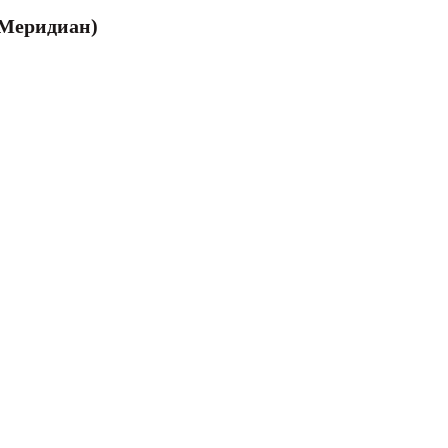
Цвет
(Меридиан)
Серый
Ширина рулона (м)
4