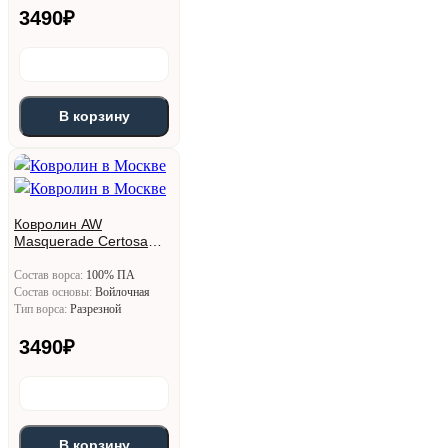
3490
₽
В корзину
Ковролин AW
Masquerade Certosa
(Кертоса) 34
Состав ворса:
100% ПА
Состав основы:
Войлочная
Тип ворса:
Разрезной
3490
₽
В корзину