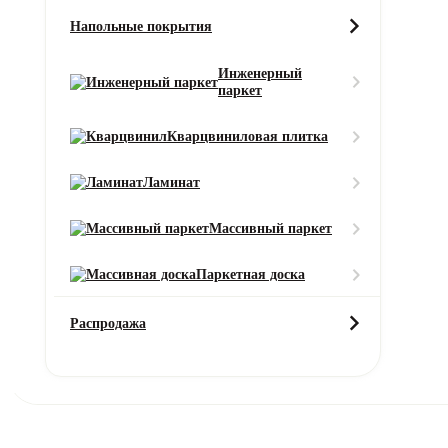
Напольные покрытия
Характеристики
Описание
Услуги
Инженерный
паркет
Характеристики товара
Кварцвиниловая плитка
Высота ворса
Низкий
Ламинат
Высота ворса (мм)
Массивный паркет
32
Класс пожарной безопасности
Паркетная доска
КМ5
Распродажа
Коллекция
Meridian
Область применения
для дома / для офиса