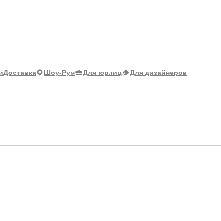
и
Доставка
Шоу-Рум
Для юрлиц
Для дизайнеров
idian (Меридиан) 1135
Ши
Ц