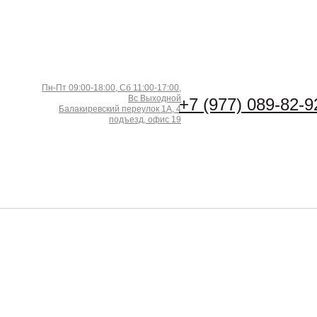
Пн-Пт 09:00-18:00, Сб 11:00-17:00,
Вс Выходной
+7 (977) 089-82-9
Балакиревский переулок 1А, 4
подъезд, офис 19
рина (м)
Длина (м)
Кол-во в м2
−
+
2
ена за 1 м
:
1150
₽