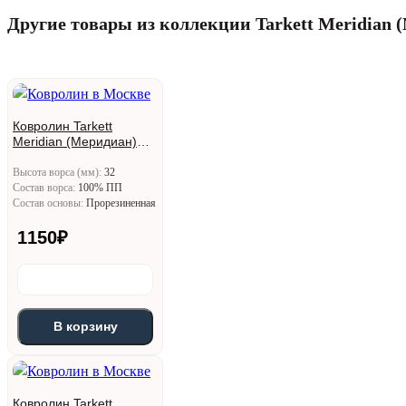
Общий вес (г)
Другие товары из коллекции Tarkett Meridian 
1310
Плотность ворса (г/м2)
580
Ковролин Tarkett
Meridian (Меридиан)
1115
Высота ворса (мм):
32
Состав ворса:
100% ПП
Состав основы:
Прорезиненная
1150
₽
В корзину
Ковролин Tarkett