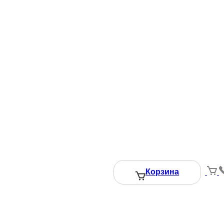
1150 ₽
того:
Добавить в корзину
Вызвать замерщика
Корзина
даете Согласие на обработку персональных данных.