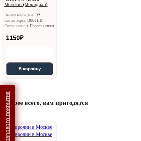
Meridian (Меридиан)
1197
Высота ворса (мм):
32
Состав ворса:
100% ПП
Состав основы:
Прорезиненная
1150
₽
В корзину
Подбор коврового покрытия
Скорее всего, вам пригодятся