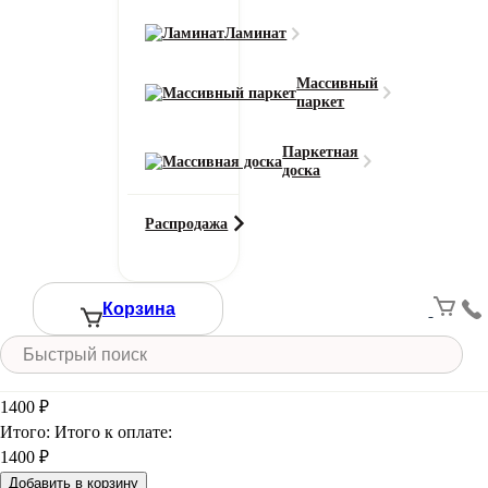
Тип ворса
Ламинат
Разрезной
Цвет
Массивный
Зеленый
паркет
Смотреть все характеристики
Паркетная
Ширина (м)
доска
Распродажа
Длина (м)
Корзина
Кол-во в м2
Или укажите нужное количество в м2
−
+
2
Цена за 1 м
:
1400
₽
Итого:
Итого к оплате:
1400 ₽
Добавить в корзину