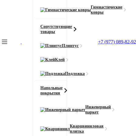
Гимнастические
ковры
Сопутствующие
товары
Подбор коврового покрытия
+7 (977) 089-82-92
Главная
Плинтус
Ковролин
Ковролин Новотекс (Ковротекс) Виктория 01-6003
Клей
Подложка
Главная
Ковролин
Напольные
покрытия
Ковролин Новотекс (Ковротекс)
Инженерный
Виктория 01-6003
паркет
Кварцвиниловая
Область применения
плитка
для дома