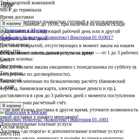
Транспортной компанией
1 400
₽
900 ₽ до терминала
Время доставки
Доставим материал полностью готовый к использованию
В корзину
Заказы, сделанные до 16:00, при наличии на нашем складе
доставляются на следующий рабочий день или в другой
Ковролин Новотекс (Ковротекс) Виктория 01 010017
удобный для Вас день.
Состав ворса:
Доставка покрытий, отсутствующих в момент заказа на нашем
100% ПП
складе, может занять дополнительное время — от 1 до 3 рабочих
Есть возможность оказания услуги на дому
Состав основы:
дней.
Джутовая
Мы доставляем заказы ежедневно с понедельника по субботу (в
Тип ворса:
воскресенье по договорённости).
Разрезной
Заказы, оплаченные по безналичному расчёту (банковский
1 400
₽
перевод, банковская карта, электронные деньги и пр.),
доставляются в срок до 3 рабочих дней с момента поступления
оплаты на наш расчётный счёт.
В корзину
Если вам нужна доставка в другое время, уточните возможность
такой доставки у нашего менеджера!
Ковролин Новотекс (Ковротекс) Виктория 01-1001
Дополнительные платные услуги
Состав ворса:
Доставка «до порога» и дополнительные платные услуги:
100% ПП
разгрузку заказа, переноску и подъём до порога квартиры,