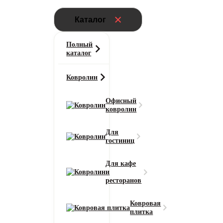
Каталог
Полный
каталог
Ковролин
Офисный
ковролин
Для
гостиниц
Для кафе
и
ресторанов
Ковровая
плитка