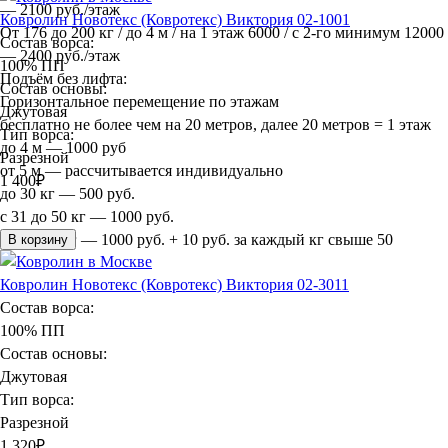
— 2100 руб./этаж
Ковролин Новотекс (Ковротекс) Виктория 02-1001
От 176 до 200 кг / до 4 м / на 1 этаж 6000 / с 2-го минимум 12000
Состав ворса:
— 2400 руб./этаж
100% ПП
Подъём без лифта:
Состав основы:
Горизонтальное перемещение по этажам
Джутовая
бесплатно не более чем на 20 метров, далее 20 метров = 1 этаж
Тип ворса:
до 4 м — 1000 руб
Разрезной
от 5 м — рассчитывается индивидуально
1 400
₽
до 30 кг — 500 руб.
с 31 до 50 кг — 1000 руб.
более 50 кг — 1000 руб. + 10 руб. за каждый кг свыше 50
В корзину
Ковролин Новотекс (Ковротекс) Виктория 02-3011
Состав ворса:
100% ПП
Состав основы:
Джутовая
Тип ворса:
Разрезной
1 320
₽