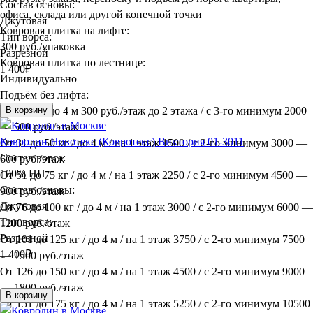
Состав основы:
офиса, склада или другой конечной точки
Джутовая
Ковровая плитка на лифте:
Тип ворса:
300 руб./упаковка
Разрезной
Ковровая плитка по лестнице:
1 400
₽
Индивидуально
Подъём без лифта:
До 30 кг / до 4 м 300 руб./этаж до 2 этажа / с 3-го минимум 2000
В корзину
— 500 руб./этаж
Ковролин Новотекс (Ковротекс) Виктория 01-3011
От 31 до 50 кг / до 4 м / на 1 этаж 1500 / с 2-го минимум 3000 —
Состав ворса:
600 руб./этаж
100% ПП
От 51 до 75 кг / до 4 м / на 1 этаж 2250 / с 2-го минимум 4500 —
Состав основы:
900 руб./этаж
Джутовая
От 76 до 100 кг / до 4 м / на 1 этаж 3000 / с 2-го минимум 6000 —
Тип ворса:
1200 руб./этаж
Разрезной
От 101 до 125 кг / до 4 м / на 1 этаж 3750 / с 2-го минимум 7500
1 400
₽
— 1500 руб./этаж
От 126 до 150 кг / до 4 м / на 1 этаж 4500 / с 2-го минимум 9000
— 1800 руб./этаж
В корзину
От 151 до 175 кг / до 4 м / на 1 этаж 5250 / с 2-го минимум 10500