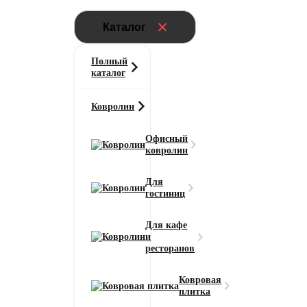
Каталог
Полный
каталог
Ковролин
Офисный
ковролин
Для
гостиниц
Для кафе
и
ресторанов
Ковровая
плитка