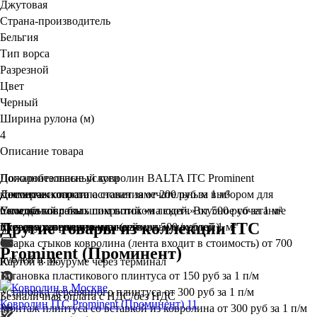
Джутовая
Страна-производитель
Бельгия
Тип ворса
Разрезной
Цвет
Черный
Ширина рулона (м)
4
Описание товара
Пожаробезопасный ковролин BALTA ITC Prominent
Дополнительные услуги
коммерческого типа станет замечательным выбором для
Демонтаж старого основания
Доставка и оплата
от 200 руб за 1 м²
помещений с большим потоком людей. Вкусное сочетание
Укладка ковровых покрытий «на скотч»
Способы оплаты
от 500 руб за 1 м²
Другие товары из коллекции ITC
цветового решения и качества.
Укладка ковролина «на клей»
Курьеру при получении (наличными/картой)
от 500 рублей 1 м²
Сварка стыков ковролина (лента входит в стоимость)
от 700
Prominent (Проминент)
рублей п. м.
Картой в шоуруме через терминал
Установка пластикового плинтуса
от 150 руб за 1 п/м
Установка деревянного плинтуса
от 300 руб за 1 п/м
Безналичная оплата с НДС/без НДС
Ковролин ITC Prominent (Проминент) 11
Монтаж плинтуса со вставкой из ковролина
от 300 руб за 1 п/м