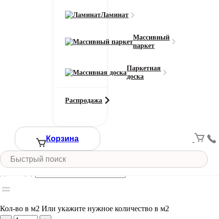
Класс износостойкости
33
Ламинат
Область применения
для дома / для офиса
Массивный
паркет
Тип ворса
Разрезной
Паркетная
Цвет
доска
Черный
Ширина рулона (м)
Распродажа
4
Смотреть все характеристики
Ширина (м)
Корзина
Длина (м)
Кол-во в м2
Или укажите нужное количество в м2