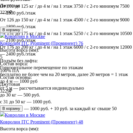
Джутовая
От 101 до 125 кг / до 4 м / на 1 этаж 3750 / с 2-го минимум 7500
3229
₽
— 1500 руб./этаж
От 126 до 150 кг / до 4 м / на 1 этаж 4500 / с 2-го минимум 9000
— 1800 руб./этаж
В корзину
От 151 до 175 кг / до 4 м / на 1 этаж 5250 / с 2-го минимум 10500
— 2100 руб./этаж
Ковролин ITC Prominent (Проминент) 76
От 176 до 200 кг / до 4 м / на 1 этаж 6000 / с 2-го минимум 12000
Высота ворса (мм):
— 2400 руб./этаж
5
Подъём без лифта:
Состав ворса:
Горизонтальное перемещение по этажам
100% ПА
бесплатно не более чем на 20 метров, далее 20 метров = 1 этаж
Состав основы:
до 4 м — 1000 руб
Джутовая
от 5 м — рассчитывается индивидуально
3229
₽
до 30 кг — 500 руб.
с 31 до 50 кг — 1000 руб.
более 50 кг — 1000 руб. + 10 руб. за каждый кг свыше 50
В корзину
Ковролин ITC Prominent (Проминент) 48
Высота ворса (мм):