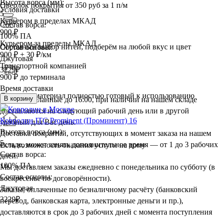
Высота ворса (мм):
Оверлок покрытия
от 350 руб за 1 п/м
Условия доставки
5
Курьером в пределах МКАД
Состав ворса:
900 ₽
100% ПА
Курьером за пределы МКАД
Огромный выбор нитей, подберём на любой вкус и цвет
Состав основы:
900 ₽ + 30 ₽/км
Джутовая
Транспортной компанией
3229
₽
900 ₽ до терминала
Время доставки
Доставим материал полностью готовый к использованию
В корзину
Заказы, сделанные до 16:00, при наличии на нашем складе
доставляются на следующий рабочий день или в другой
Ковролин ITC Prominent (Проминент) 16
удобный для Вас день.
Высота ворса (мм):
Доставка покрытий, отсутствующих в момент заказа на нашем
5
складе, может занять дополнительное время — от 1 до 3 рабочих
Есть возможность оказания услуги на дому
Состав ворса:
дней.
100% ПА
Мы доставляем заказы ежедневно с понедельника по субботу (в
Состав основы:
воскресенье по договорённости).
Джутовая
Заказы, оплаченные по безналичному расчёту (банковский
3229
₽
перевод, банковская карта, электронные деньги и пр.),
доставляются в срок до 3 рабочих дней с момента поступления