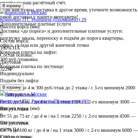
оплаты на наш расчётный счёт.
В корзину
Если вам нужна доставка в другое время, уточните возможность
такой доставки у нашего менеджера!
Ковролин ITC Prominent (Проминент) 29
Дополнительные платные услуги
Высота ворса (мм):
Доставка «до порога» и дополнительные платные услуги:
5
разгрузку заказа, переноску и подъём до порога квартиры,
Состав ворса:
офиса, склада или другой конечной точки
100% ПА
Ковровая плитка на лифте:
Состав основы:
300 руб./упаковка
Джутовая
Ковровая плитка по лестнице:
3229
₽
Индивидуально
Подъём без лифта:
До 30 кг / до 4 м 300 руб./этаж до 2 этажа / с 3-го минимум 2000
В корзину
— 500 руб./этаж
Ковролин ITC Prominent (Проминент) 193
От 31 до 50 кг / до 4 м / на 1 этаж 1500 / с 2-го минимум 3000 —
Высота ворса (мм):
600 руб./этаж
5
От 51 до 75 кг / до 4 м / на 1 этаж 2250 / с 2-го минимум 4500 —
Состав ворса:
900 руб./этаж
100% ПА
От 76 до 100 кг / до 4 м / на 1 этаж 3000 / с 2-го минимум 6000 —
Состав основы:
1200 руб./этаж