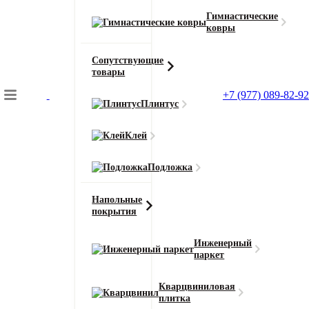
Гимнастические
ковры
Сопутствующие
товары
+7 (977) 089-82-92
Плинтус
Подбор коврового покрытия
Клей
Главная
Ковролин
Подложка
Ковролин ITC Prominent (Проминент)
Напольные
покрытия
Главная
Инженерный
Ковролин
паркет
Ковролин ITC Prominent (Проминент) 49
Кварцвиниловая
плитка