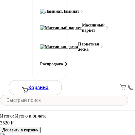
Класс износостойкости
33
Ламинат
Цвет
Синий
Массивный
Смотреть все характеристики
паркет
Ширина (м)
Паркетная
доска
Распродажа
Длина (м)
Кол-во в м2
Или укажите нужное количество в м2
Корзина
−
+
2
Цена за 1 м
:
3520
₽
Итого:
Итого к оплате:
3520 ₽
Добавить в корзину