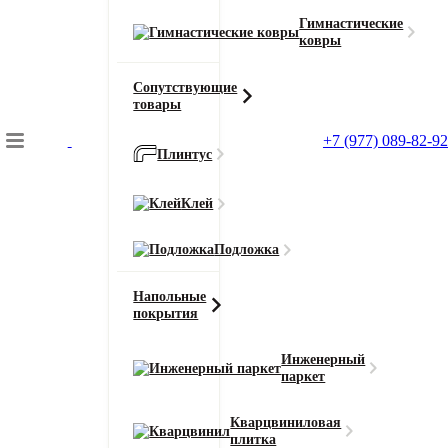
Гимнастические
ковры
Сопутствующие
товары
+7 (977) 089-82-92
Плинтус
Подбор коврового покрытия
Клей
Главная
Ковролин
Подложка
Ковролин ITC Chambord (Чамборд)
Напольные
покрытия
Главная
Ковролин
Инженерный
паркет
Ковролин ITC Chambord (Чамборд) 077
Кварцвиниловая
плитка