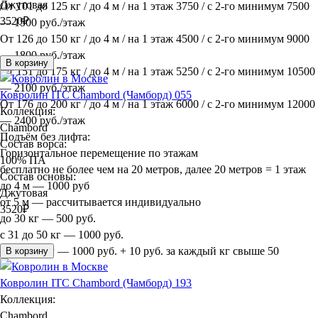
Джутовая
От 101 до 125 кг / до 4 м / на 1 этаж 3750 / с 2-го минимум 7500
3520
₽
— 1500 руб./этаж
От 126 до 150 кг / до 4 м / на 1 этаж 4500 / с 2-го минимум 9000
— 1800 руб./этаж
В корзину
От 151 до 175 кг / до 4 м / на 1 этаж 5250 / с 2-го минимум 10500
— 2100 руб./этаж
Ковролин ITC Chambord (Чамборд) 055
От 176 до 200 кг / до 4 м / на 1 этаж 6000 / с 2-го минимум 12000
Коллекция:
— 2400 руб./этаж
Chambord
Подъём без лифта:
Состав ворса:
Горизонтальное перемещение по этажам
100% ПА
бесплатно не более чем на 20 метров, далее 20 метров = 1 этаж
Состав основы:
до 4 м — 1000 руб
Джутовая
от 5 м — рассчитывается индивидуально
3520
₽
до 30 кг — 500 руб.
с 31 до 50 кг — 1000 руб.
более 50 кг — 1000 руб. + 10 руб. за каждый кг свыше 50
В корзину
Ковролин ITC Chambord (Чамборд) 193
Коллекция:
Chambord