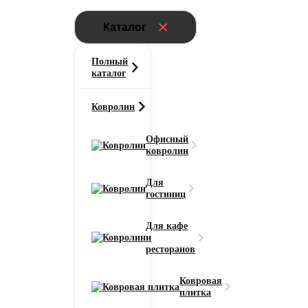
Каталог
Полный
каталог
Ковролин
Офисный
ковролин
Для
гостиниц
Для кафе
и
ресторанов
Ковровая
плитка