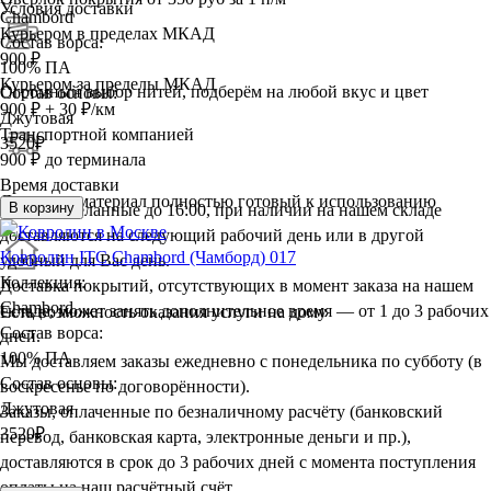
Условия доставки
Chambord
Курьером в пределах МКАД
Состав ворса:
900 ₽
100% ПА
Курьером за пределы МКАД
Огромный выбор нитей, подберём на любой вкус и цвет
Состав основы:
900 ₽ + 30 ₽/км
Джутовая
Транспортной компанией
3520
₽
900 ₽ до терминала
Время доставки
Доставим материал полностью готовый к использованию
В корзину
Заказы, сделанные до 16:00, при наличии на нашем складе
доставляются на следующий рабочий день или в другой
Ковролин ITC Chambord (Чамборд) 017
удобный для Вас день.
Коллекция:
Доставка покрытий, отсутствующих в момент заказа на нашем
Chambord
складе, может занять дополнительное время — от 1 до 3 рабочих
Есть возможность оказания услуги на дому
Состав ворса:
дней.
100% ПА
Мы доставляем заказы ежедневно с понедельника по субботу (в
Состав основы:
воскресенье по договорённости).
Джутовая
Заказы, оплаченные по безналичному расчёту (банковский
3520
₽
перевод, банковская карта, электронные деньги и пр.),
доставляются в срок до 3 рабочих дней с момента поступления
оплаты на наш расчётный счёт.