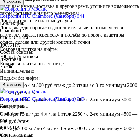
В корзину
Если вам нужна доставка в другое время, уточните возможность
такой доставки у нашего менеджера!
Ковролин ITC Chambord (Чамборд) 044
Дополнительные платные услуги
Коллекция:
Доставка «до порога» и дополнительные платные услуги:
Chambord
разгрузку заказа, переноску и подъём до порога квартиры,
Состав ворса:
офиса, склада или другой конечной точки
100% ПА
Ковровая плитка на лифте:
Состав основы:
300 руб./упаковка
Джутовая
Ковровая плитка по лестнице:
3520
₽
Индивидуально
Подъём без лифта:
До 30 кг / до 4 м 300 руб./этаж до 2 этажа / с 3-го минимум 2000
В корзину
— 500 руб./этаж
Ковролин ITC Chambord (Чамборд) 049
От 31 до 50 кг / до 4 м / на 1 этаж 1500 / с 2-го минимум 3000 —
Коллекция:
600 руб./этаж
Chambord
От 51 до 75 кг / до 4 м / на 1 этаж 2250 / с 2-го минимум 4500 —
Состав ворса:
900 руб./этаж
100% ПА
От 76 до 100 кг / до 4 м / на 1 этаж 3000 / с 2-го минимум 6000 —
Состав основы:
1200 руб./этаж