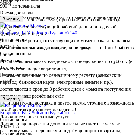
2160
₽
900 ₽ до терминала
Время доставки
Доставим материал полностью готовый к использованию
В корзину
Заказы, сделанные до 16:00, при наличии на нашем складе
доставляются на следующий рабочий день или в другой
Ковролин BIG Volcano (Вулкано) 140
удобный для Вас день.
Состав ворса:
Доставка покрытий, отсутствующих в момент заказа на нашем
100% ПА
складе, может занять дополнительное время — от 1 до 3 рабочих
Есть возможность оказания услуги на дому
Состав основы:
дней.
Джутовая
Мы доставляем заказы ежедневно с понедельника по субботу (в
Тип ворса:
воскресенье по договорённости).
Петлевой
Заказы, оплаченные по безналичному расчёту (банковский
2160
₽
перевод, банковская карта, электронные деньги и пр.),
доставляются в срок до 3 рабочих дней с момента поступления
оплаты на наш расчётный счёт.
В корзину
Если вам нужна доставка в другое время, уточните возможность
такой доставки у нашего менеджера!
Ковролин BIG Volcano (Вулкано) 151
Дополнительные платные услуги
Состав ворса:
Доставка «до порога» и дополнительные платные услуги:
100% ПА
разгрузку заказа, переноску и подъём до порога квартиры,
Состав основы: