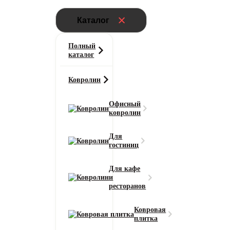
Каталог
Полный
каталог
Ковролин
Офисный
ковролин
Для
гостиниц
Для кафе
и
ресторанов
Ковровая
плитка