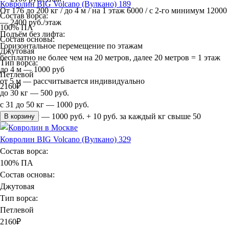
Ковролин BIG Volcano (Вулкано) 189
От 176 до 200 кг / до 4 м / на 1 этаж 6000 / с 2-го минимум 12000
Состав ворса:
— 2400 руб./этаж
100% ПА
Подъём без лифта:
Состав основы:
Горизонтальное перемещение по этажам
Джутовая
бесплатно не более чем на 20 метров, далее 20 метров = 1 этаж
Тип ворса:
до 4 м — 1000 руб
Петлевой
от 5 м — рассчитывается индивидуально
2160
₽
до 30 кг — 500 руб.
с 31 до 50 кг — 1000 руб.
более 50 кг — 1000 руб. + 10 руб. за каждый кг свыше 50
В корзину
Ковролин BIG Volcano (Вулкано) 329
Состав ворса:
100% ПА
Состав основы:
Джутовая
Тип ворса:
Петлевой
2160
₽