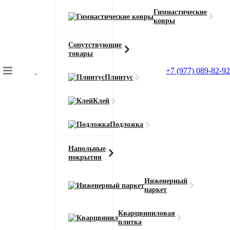
Гимнастические
ковры
Сопутствующие
товары
+7 (977) 089-82-92
Плинтус
Подбор коврового покрытия
Клей
Главная
Ковролин
Подложка
Ковролин BIG Volcano (Вулкано)
Напольные
покрытия
Главная
Инженерный
Ковролин
паркет
Ковролин BIG Volcano (Вулкано) 888
Кварцвиниловая
плитка