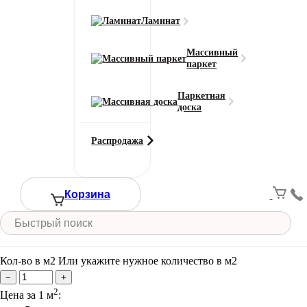
Область применения
для дома / для офиса
Ламинат
Тип ворса
Петлевой
Массивный
паркет
Цвет
Синий
Паркетная
Ширина рулона (м)
доска
4
Смотреть все характеристики
Распродажа
Ширина (м)
Корзина
Длина (м)
Кол-во в м2
Или укажите нужное количество в м2
−
+
2
Цена за 1 м
: