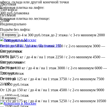
офиса, склада или другой конечной точки
Джутовая
Ковровая плитка на лифте:
Тип ворса:
300 руб./упаковка
Петлевой
Ковровая плитка по лестнице:
2160
₽
Индивидуально
Подъём без лифта:
До 30 кг / до 4 м 300 руб./этаж до 2 этажа / с 3-го минимум 2000
В корзину
— 500 руб./этаж
Ковролин BIG Volcano (Вулкано) 165
От 31 до 50 кг / до 4 м / на 1 этаж 1500 / с 2-го минимум 3000 —
Состав ворса:
600 руб./этаж
100% ПА
От 51 до 75 кг / до 4 м / на 1 этаж 2250 / с 2-го минимум 4500 —
Состав основы:
900 руб./этаж
Джутовая
От 76 до 100 кг / до 4 м / на 1 этаж 3000 / с 2-го минимум 6000 —
Тип ворса:
1200 руб./этаж
Петлевой
От 101 до 125 кг / до 4 м / на 1 этаж 3750 / с 2-го минимум 7500
2160
₽
— 1500 руб./этаж
От 126 до 150 кг / до 4 м / на 1 этаж 4500 / с 2-го минимум 9000
— 1800 руб./этаж
В корзину
От 151 до 175 кг / до 4 м / на 1 этаж 5250 / с 2-го минимум 10500
— 2100 руб./этаж