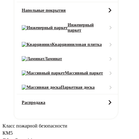
Добавить в корзину
Напольные покрытия
Вызовите замерщика бесплатно!
Инженерный
Это поможет сэкономить до 10% материала и уменьшит стоимост
паркет
рулонов и стоимость.
Вы сможете оценить качество коврового п
Кварцвиниловая плитка
Вызвать замерщика
Заказать вызов
Оставить заявку
Ламинат
Отправляя форму, вы даете Согласие на обработку персональн
Характеристики
Описание
Услуги
Доставка и оплата
Массивный паркет
Характеристики товара
Вес ворса
Паркетная доска
1320 г/м2
Высота ворса (мм)
Распродажа
12
Класс износостойкости
21
Класс пожарной безопасности
КМ5