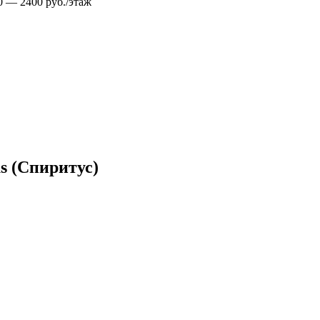
00 — 2400 руб./этаж
s (Спиритус)