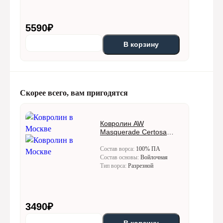
5590
₽
В корзину
Скорее всего, вам пригодятся
Ковролин AW
Masquerade Certosa
(Кертоса) 10
Состав ворса:
100% ПА
Состав основы:
Войлочная
Тип ворса:
Разрезной
3490
₽