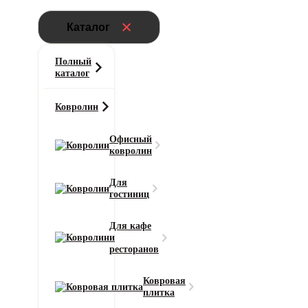
Каталог
Полный
каталог
Ковролин
Офисный
ковролин
Главная
Для
Ковролин
гостиниц
Ковролин AW Sensualite Sensation
(Сенсатион) 95
Для кафе
и
ресторанов
Тип ворса
Разрезной
Ковровая
Цвет
плитка
Светло-серый