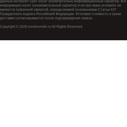
Данный интернет-сайт носит исключительно информационный характер, вся
информация носит ознакомительный характер и ни при каких условиях не
является публичной офертой, определяемой положениями Статьи 437
Гражданского кодекса Российской Федерации. Итоговая стоимость и сроки
доставки согласовываются после подтверждения заказа.
Copyright © 2026 evrokovrolin.ru All Rights Reserved.
Товар добавлен в корзину!