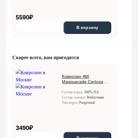
5590
₽
В корзину
Скорее всего, вам пригодятся
Ковролин AW
Masquerade Certosa
(Кертоса) 10
Состав ворса:
100% ПА
Состав основы:
Войлочная
Тип ворса:
Разрезной
3490
₽