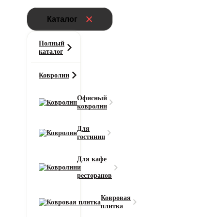
Каталог
Полный
каталог
Ковролин
Офисный
ковролин
Главная
Для
Ковролин
гостиниц
Ковролин AW Sensualite Seduction
(Седуктион) 98
Для кафе
и
ресторанов
Тип ворса
Разрезной
Ковровая
Цвет
плитка
Темно-коричневый