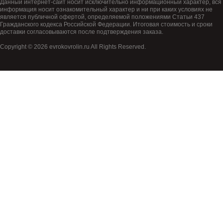
Данный интернет-сайт носит исключительно информационный характер, вся
информация носит ознакомительный характер и ни при каких условиях не
является публичной офертой, определяемой положениями Статьи 437
Гражданского кодекса Российской Федерации. Итоговая стоимость и сроки
доставки согласовываются после подтверждения заказа.
Copyright © 2026 evrokovrolin.ru All Rights Reserved.
Товар добавлен в корзину!