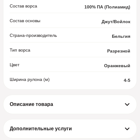
Состав ворса
100% ПА (Полиамид)
Состав основы
Джут/Войлок
Страна-производитель
Бельгия
Тип ворса
Разрезной
Цвет
Оранжевый
Ширина рулона (м)
4-5
Описание товара
Ковролин AW Sensualite Scent (Сент) 84 из коллекции
Scent от знаменитого бренда славится своим качеством и
износостойкостью. знаменита своими ковровыми
покрытиями для коммерческих объектов и жилых
Дополнительные услуги
помещений. Оранжевый отлично впишется в любой
Демонтаж старого основания
от 200 руб за 1 м²
интерьер и будет смотреться стильно и достойно.