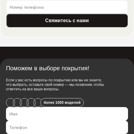
бесплатно не более чем на 20 метров, далее 20
метров = 1 этаж
до 4 м — 1000 руб
Свяжитесь с нами
от 5 м — рассчитывается индивидуально
до 30 кг — 500 руб.
с 31 до 50 кг — 1000 руб.
более 50 кг — 1000 руб. + 10 руб. за каждый кг свыше
50
Поможем в выборе покрытия!
Если у вас есть вопросы по покрытию или вы не знаете,
что выбрать, оставьте свой номер — мы позвоним, чтобы
ответить на все ваши вопросы.
более 1000 моделей