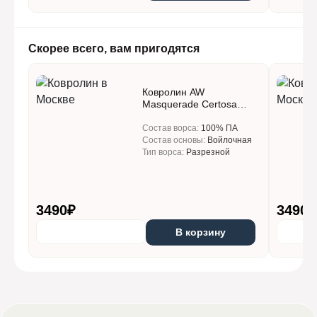
Заказы, сделанные до 16:00, при наличии на нашем
складе доставляются на следующий рабочий день или
в другой удобный для Вас день.
Есть возможность оказания услуги на дому
Доставка покрытий, отсутствующих в момент заказа на
Скорее всего, вам пригодятся
нашем складе, может занять дополнительное время —
от 1 до 3 рабочих дней.
Мы доставляем заказы ежедневно с понедельника по
Ковролин AW
субботу (в воскресенье по договорённости).
Masquerade Certosa
Заказы, оплаченные по безналичному расчёту
(Кертоса) 10
(банковский перевод, банковская карта, электронные
Состав ворса:
100% ПА
деньги и пр.), доставляются в срок до 3 рабочих дней с
Состав основы:
Войлочная
момента поступления оплаты на наш расчётный счёт.
Тип ворса:
Разрезной
Если вам нужна доставка в другое время, уточните
возможность такой доставки у нашего менеджера!
3490
₽
3490
₽
Дополнительные платные услуги
В корзину
Доставка «до порога» и дополнительные платные услуги:
разгрузку заказа, переноску и подъём до порога
квартиры, офиса, склада или другой конечной точки
Ковровая плитка на лифте:
300 руб./упаковка