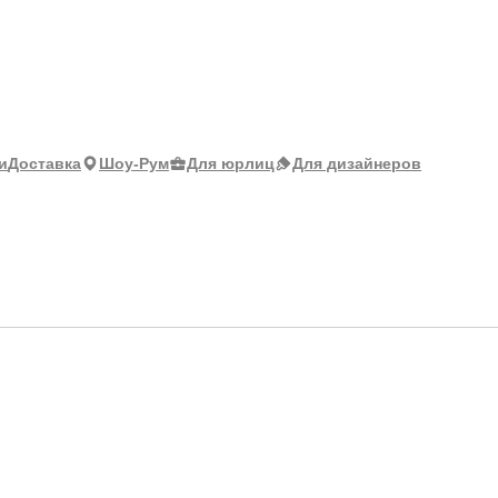
и
Доставка
Шоу-Рум
Для юрлиц
Для дизайнеров
атисфактион) 39