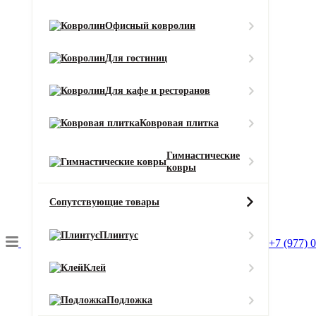
Тип ворса
Офисный ковролин
Разрезной
Цвет
Для гостиниц
Бежевый
Смотреть все характеристики
Для кафе и ресторанов
Ширина (м)
Ковровая плитка
Гимнастические
ковры
Длина (м)
Сопутствующие товары
Кол-во в м2
Или укажите нужное количество в м2
Плинтус
+7 (977) 
−
+
2
Цена за 1 м
:
Клей
6590
₽
Итого:
Итого к оплате:
Подложка
6590 ₽