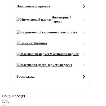
Вызовите замерщика бесплатно!
Напольные покрытия
Это поможет сэкономить до 10% материала и уменьшит стоимост
рулонов и стоимость.
Вы сможете оценить качество коврового п
Инженерный
паркет
Вызвать замерщика
Заказать вызов
Оставить заявку
Кварцвиниловая плитка
Отправляя форму, вы даете Согласие на обработку персональн
Характеристики
Описание
Услуги
Доставка и оплата
Ламинат
Характеристики товара
Вес ворса
Массивный паркет
925 г/м2
Высота ворса (мм)
Паркетная доска
7
Класс износостойкости
Распродажа
21
Класс пожарной безопасности
КМ5
Общий вес (г)
1770