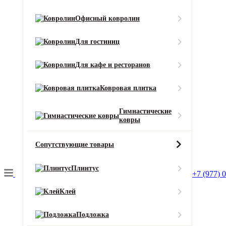
Разрезной
Цвет
Офисный ковролин
Бежевый
Смотреть все характеристики
Для гостиниц
Ширина (м)
Для кафе и ресторанов
Ковровая плитка
Длина (м)
Гимнастические
ковры
Кол-во в м2
Или укажите нужное количество в м2
Сопутствующие товары
−
+
2
Цена за 1 м
:
Плинтус
+7 (977) 
2590
₽
Итого:
Итого к оплате:
Клей
2590 ₽
Добавить в корзину
Подложка