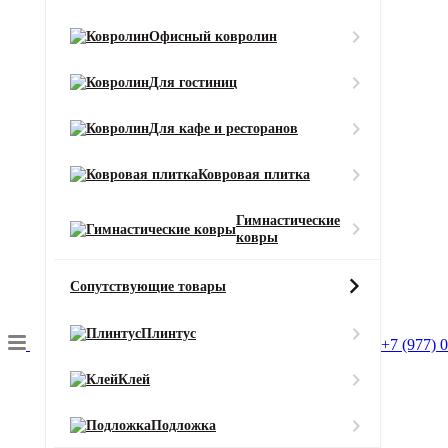
Высота ворса (мм)
Офисный ковролин
11
Класс износостойкости
Для гостиниц
22
Состав основы
Для кафе и ресторанов
Войлочная
Тип ворса
Ковровая плитка
Разрезной
Цвет
Гимнастические
ковры
Бежевый
Смотреть все характеристики
Сопутствующие товары
Ширина (м)
Плинтус
+7 (977) 
Клей
Длина (м)
Подложка