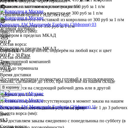
Картой в шоуруме через терминал
похожим на элитное ковровое покрытие.
Установка пластикового плинтуса
от 150 руб за 1 п/м
Установка деревянного плинтуса
от 300 руб за 1 п/м
Безналичная оплата с НДС/без НДС
Монтаж плинтуса со вставкой из ковролина
от 300 руб за 1 п/м
Ковролин AW Masquerade Euphoria (Эйфория) 03
Оверлок покрытия
от 350 руб за 1 п/м
Условия доставки
Высота ворса (мм):
Курьером в пределах МКАД
15.5
900 ₽
Состав ворса:
Курьером за пределы МКАД
Огромный выбор нитей, подберём на любой вкус и цвет
100% ПА
900 ₽ + 30 ₽/км
Состав основы:
Транспортной компанией
Войлочная
900 ₽ до терминала
7290
₽
Время доставки
Доставим материал полностью готовый к использованию
Заказы, сделанные до 16:00, при наличии на нашем складе
В корзину
доставляются на следующий рабочий день или в другой
удобный для Вас день.
Доставка покрытий, отсутствующих в момент заказа на нашем
Ковролин AW Masquerade Euphoria (Эйфория) 11
складе, может занять дополнительное время — от 1 до 3 рабочих
Есть возможность оказания услуги на дому
Высота ворса (мм):
дней.
15.5
Мы доставляем заказы ежедневно с понедельника по субботу (в
Состав ворса:
воскресенье по договорённости).