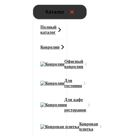
Каталог
Полный
каталог
Ковролин
Офисный
ковролин
Для
гостиниц
Для кафе
и
ресторанов
Ковровая
плитка