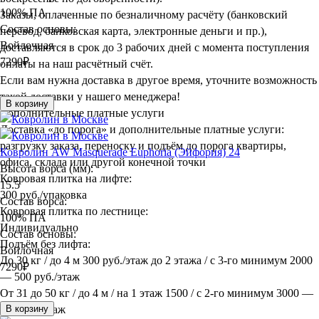
100% ПА
Заказы, оплаченные по безналичному расчёту (банковский
Состав основы:
перевод, банковская карта, электронные деньги и пр.),
Войлочная
доставляются в срок до 3 рабочих дней с момента поступления
7290
₽
оплаты на наш расчётный счёт.
Если вам нужна доставка в другое время, уточните возможность
такой доставки у нашего менеджера!
В корзину
Дополнительные платные услуги
Доставка «до порога» и дополнительные платные услуги:
разгрузку заказа, переноску и подъём до порога квартиры,
Ковролин AW Masquerade Euphoria (Эйфория) 24
офиса, склада или другой конечной точки
Высота ворса (мм):
Ковровая плитка на лифте:
15.5
300 руб./упаковка
Состав ворса:
Ковровая плитка по лестнице:
100% ПА
Индивидуально
Состав основы:
Подъём без лифта:
Войлочная
До 30 кг / до 4 м 300 руб./этаж до 2 этажа / с 3-го минимум 2000
7290
₽
— 500 руб./этаж
От 31 до 50 кг / до 4 м / на 1 этаж 1500 / с 2-го минимум 3000 —
600 руб./этаж
В корзину