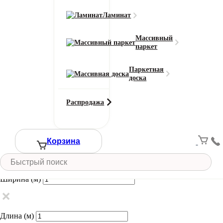
(Эйфория) 78
Ламинат
Массивный
Класс износостойкости
паркет
23
Область применения
Паркетная
для дома / для офиса
доска
Тип ворса
Разрезной
Распродажа
Цвет
Черный
Ширина рулона (м)
Корзина
1, 2, 3, 4, 5
Смотреть все характеристики
Ширина (м)
Длина (м)