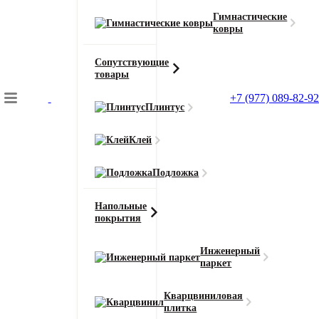
Гимнастические
ковры
Сопутствующие
товары
+7 (977) 089-82-92
Плинтус
Подбор коврового покрытия
Клей
Главная
Ковролин
Подложка
Ковролин AW Masquerade Euphoria (Эйфория)
Напольные
покрытия
Инженерный
паркет
Главная
Ковролин
Кварцвиниловая
плитка
Ковролин AW Masquerade Euphoria