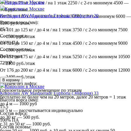
От 51 до 75 кг / до 4 м / на 1 этаж 2250 / с 2-го минимум 4500 —
900 руб./этаж
Ковролин AW Masquerade Euphoria (Эйфория) 29
От 76 до 100 кг / до 4 м / на 1 этаж 3000 / с 2-го минимум 6000 —
Высота ворса (мм):
1200 руб./этаж
15.5
От 101 до 125 кг / до 4 м / на 1 этаж 3750 / с 2-го минимум 7500
Состав ворса:
— 1500 руб./этаж
100% ПА
От 126 до 150 кг / до 4 м / на 1 этаж 4500 / с 2-го минимум 9000
Состав основы:
— 1800 руб./этаж
Войлочная
От 151 до 175 кг / до 4 м / на 1 этаж 5250 / с 2-го минимум 10500
7290
₽
— 2100 руб./этаж
От 176 до 200 кг / до 4 м / на 1 этаж 6000 / с 2-го минимум 12000
— 2400 руб./этаж
В корзину
Подъём без лифта:
Горизонтальное перемещение по этажам
Ковролин AW Masquerade Euphoria (Эйфория) 33
бесплатно не более чем на 20 метров, далее 20 метров = 1 этаж
Высота ворса (мм):
до 4 м — 1000 руб
15.5
от 5 м — рассчитывается индивидуально
Состав ворса:
до 30 кг — 500 руб.
100% ПА
с 31 до 50 кг — 1000 руб.
Состав основы:
более 50 кг — 1000 руб. + 10 руб. за каждый кг свыше 50