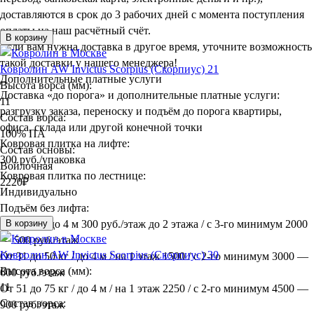
доставляются в срок до 3 рабочих дней с момента поступления
оплаты на наш расчётный счёт.
В корзину
Если вам нужна доставка в другое время, уточните возможность
такой доставки у нашего менеджера!
Ковролин AW Invictus Scorpius (Скорпиус) 21
Дополнительные платные услуги
Высота ворса (мм):
Доставка «до порога» и дополнительные платные услуги:
11
разгрузку заказа, переноску и подъём до порога квартиры,
Состав ворса:
офиса, склада или другой конечной точки
100% ПА
Ковровая плитка на лифте:
Состав основы:
300 руб./упаковка
Войлочная
Ковровая плитка по лестнице:
2220
₽
Индивидуально
Подъём без лифта:
До 30 кг / до 4 м 300 руб./этаж до 2 этажа / с 3-го минимум 2000
В корзину
— 500 руб./этаж
Ковролин AW Invictus Scorpius (Скорпиус) 30
От 31 до 50 кг / до 4 м / на 1 этаж 1500 / с 2-го минимум 3000 —
Высота ворса (мм):
600 руб./этаж
11
От 51 до 75 кг / до 4 м / на 1 этаж 2250 / с 2-го минимум 4500 —
Состав ворса:
900 руб./этаж