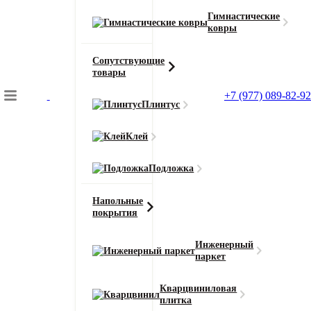
Гимнастические
ковры
Сопутствующие
товары
+7 (977) 089-82-92
Плинтус
Подбор коврового покрытия
Клей
Главная
Ковролин
Подложка
Ковролин AW Invictus Scorpius (Скорпиус)
Напольные
покрытия
Главная
Инженерный
Ковролин
паркет
Ковролин AW Invictus Scorpius
Кварцвиниловая
(Скорпиус) 72
плитка