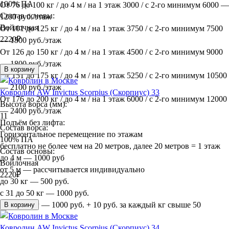
100% ПА
От 76 до 100 кг / до 4 м / на 1 этаж 3000 / с 2-го минимум 6000 —
Состав основы:
1200 руб./этаж
Войлочная
От 101 до 125 кг / до 4 м / на 1 этаж 3750 / с 2-го минимум 7500
2220
₽
— 1500 руб./этаж
От 126 до 150 кг / до 4 м / на 1 этаж 4500 / с 2-го минимум 9000
— 1800 руб./этаж
В корзину
От 151 до 175 кг / до 4 м / на 1 этаж 5250 / с 2-го минимум 10500
— 2100 руб./этаж
Ковролин AW Invictus Scorpius (Скорпиус) 33
От 176 до 200 кг / до 4 м / на 1 этаж 6000 / с 2-го минимум 12000
Высота ворса (мм):
— 2400 руб./этаж
11
Подъём без лифта:
Состав ворса:
Горизонтальное перемещение по этажам
100% ПА
бесплатно не более чем на 20 метров, далее 20 метров = 1 этаж
Состав основы:
до 4 м — 1000 руб
Войлочная
от 5 м — рассчитывается индивидуально
2220
₽
до 30 кг — 500 руб.
с 31 до 50 кг — 1000 руб.
более 50 кг — 1000 руб. + 10 руб. за каждый кг свыше 50
В корзину
Ковролин AW Invictus Scorpius (Скорпиус) 34