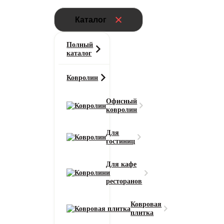
Каталог
Полный
каталог
Ковролин
Офисный
ковролин
Для
гостиниц
Для кафе
и
ресторанов
Ковровая
плитка