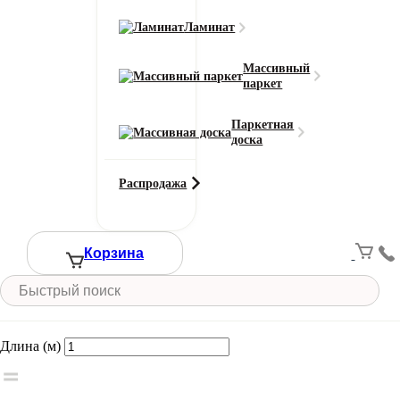
Ламинат
Класс износостойкости
22
Массивный
Область применения
паркет
для дома / для офиса
Тип ворса
Паркетная
Разрезной
доска
Цвет
Зеленый
Распродажа
Ширина рулона (м)
4-5
Смотреть все характеристики
Корзина
Ширина (м)
Длина (м)