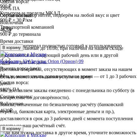
Состав ворса:
900 ₽
100% ПА
Курьером за пределы МКАД
Огромный выбор нитей, подберём на любой вкус и цвет
Состав основы:
900 ₽ + 30 ₽/км
Войлочная
Транспортной компанией
4620
₽
900 ₽ до терминала
Время доставки
Доставим материал полностью готовый к использованию
В корзину
Заказы, сделанные до 16:00, при наличии на нашем складе
доставляются на следующий рабочий день или в другой
Ковролин AW Invictus Orion (Орион) 09
удобный для Вас день.
Высота ворса (мм):
Доставка покрытий, отсутствующих в момент заказа на нашем
14
складе, может занять дополнительное время — от 1 до 3 рабочих
Есть возможность оказания услуги на дому
Состав ворса:
дней.
100% ПА
Мы доставляем заказы ежедневно с понедельника по субботу (в
Состав основы:
воскресенье по договорённости).
Войлочная
Заказы, оплаченные по безналичному расчёту (банковский
4620
₽
перевод, банковская карта, электронные деньги и пр.),
доставляются в срок до 3 рабочих дней с момента поступления
оплаты на наш расчётный счёт.
В корзину
Если вам нужна доставка в другое время, уточните возможность