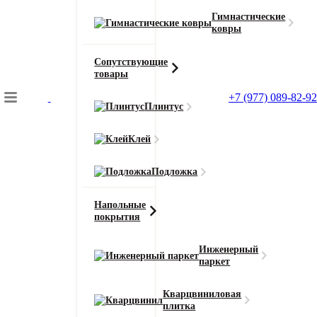
Гимнастические
ковры
Сопутствующие
товары
+7 (977) 089-82-92
Плинтус
Подбор коврового покрытия
Клей
Главная
Ковролин
Подложка
Ковролин AW Invictus Orion (Орион)
Напольные
покрытия
Главная
Инженерный
Ковролин
паркет
Ковролин AW Invictus Orion (Орион) 30
Кварцвиниловая
плитка