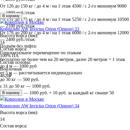
От 126 до 150 кг / до 4 м / на 1 этаж 4500 / с 2-го минимум 9000
— 1800 руб./этаж
В корзину
От 151 до 175 кг / до 4 м / на 1 этаж 5250 / с 2-го минимум 10500
— 2100 руб./этаж
Ковролин AW Invictus Orion (Орион) 33
От 176 до 200 кг / до 4 м / на 1 этаж 6000 / с 2-го минимум 12000
Высота ворса (мм):
— 2400 руб./этаж
14
Подъём без лифта:
Состав ворса:
Горизонтальное перемещение по этажам
100% ПА
бесплатно не более чем на 20 метров, далее 20 метров = 1 этаж
Состав основы:
до 4 м — 1000 руб
Войлочная
от 5 м — рассчитывается индивидуально
4620
₽
до 30 кг — 500 руб.
с 31 до 50 кг — 1000 руб.
более 50 кг — 1000 руб. + 10 руб. за каждый кг свыше 50
В корзину
Ковролин AW Invictus Orion (Орион) 34
Высота ворса (мм):
14
Состав ворса: