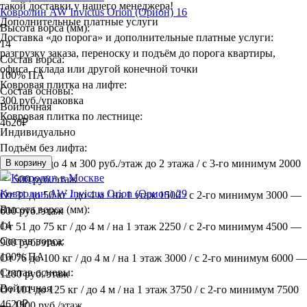
такой доставки у нашего менеджера!
Ковролин AW Invictus Orion (Орион) 16
Дополнительные платные услуги
Высота ворса (мм):
Доставка «до порога» и дополнительные платные услуги:
14
разгрузку заказа, переноску и подъём до порога квартиры,
Состав ворса:
офиса, склада или другой конечной точки
100% ПА
Ковровая плитка на лифте:
Состав основы:
300 руб./упаковка
Войлочная
Ковровая плитка по лестнице:
4620
₽
Индивидуально
Подъём без лифта:
До 30 кг / до 4 м 300 руб./этаж до 2 этажа / с 3-го минимум 2000
В корзину
— 500 руб./этаж
Ковролин AW Invictus Orion (Орион) 29
От 31 до 50 кг / до 4 м / на 1 этаж 1500 / с 2-го минимум 3000 —
Высота ворса (мм):
600 руб./этаж
14
От 51 до 75 кг / до 4 м / на 1 этаж 2250 / с 2-го минимум 4500 —
Состав ворса:
900 руб./этаж
100% ПА
От 76 до 100 кг / до 4 м / на 1 этаж 3000 / с 2-го минимум 6000 —
Состав основы:
1200 руб./этаж
Войлочная
От 101 до 125 кг / до 4 м / на 1 этаж 3750 / с 2-го минимум 7500
4620
₽
— 1500 руб./этаж