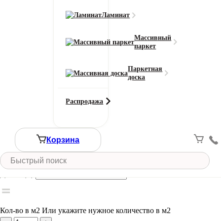
Класс износостойкости
22
Ламинат
Область применения
для дома / для офиса
Массивный
паркет
Тип ворса
Разрезной
Паркетная
Цвет
доска
Белый
Ширина рулона (м)
Распродажа
4-5
Смотреть все характеристики
Ширина (м)
Корзина
Длина (м)
Кол-во в м2
Или укажите нужное количество в м2