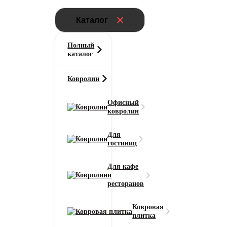
Каталог
Полный
каталог
Ковролин
Офисный
ковролин
Для
гостиниц
Для кафе
и
ресторанов
Ковровая
плитка