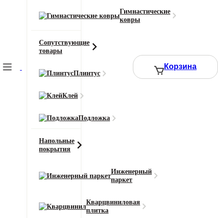
Цвет
Коричневый
Гимнастические
ковры
Смотреть все характеристики
Сопутствующие
товары
2
Цена за 1 м
:
3090
₽
Корзина
Плинтус
Ширина (м)
Длина (м)
Клей
Или укажите нужное количество в м2
Подложка
−
+
Напольные
покрытия
3090 ₽
Итого к оплате:
Инженерный
паркет
Добавить в корзину
Кварцвиниловая
плитка