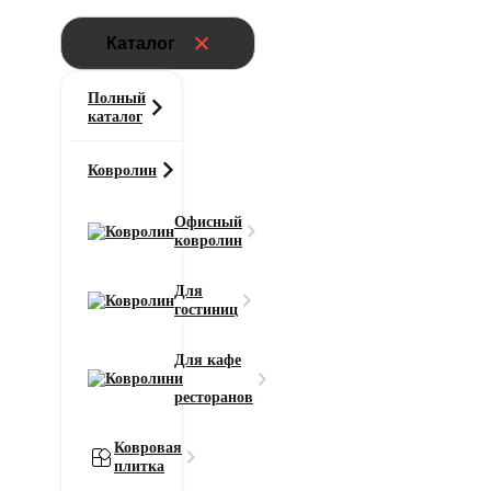
Каталог
Полный
каталог
Ковролин
Офисный
ковролин
Главная
Для
Ковролин
гостиниц
Ковролин AW Ganges (Гэнгс) 36
Для кафе
и
Область применения
ресторанов
для дома
Тип ворса
Ковровая
Разрезной
плитка