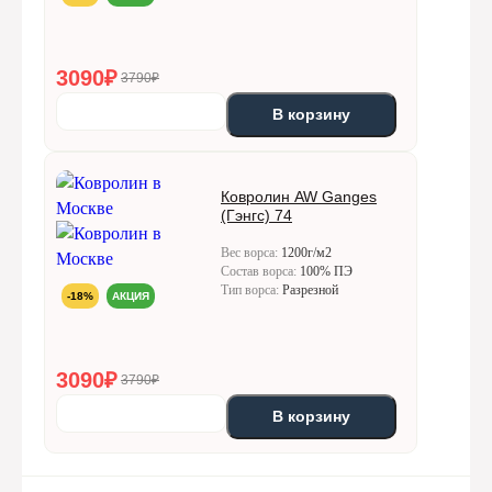
3090
₽
3790₽
В корзину
Ковролин AW Ganges
(Гэнгс) 74
Вес ворса:
1200г/м2
Состав ворса:
100% ПЭ
Тип ворса:
Разрезной
-18%
АКЦИЯ
3090
₽
3790₽
В корзину